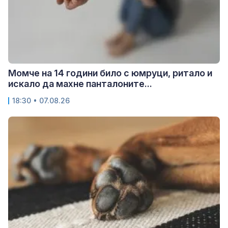
Момче на 14 години било с юмруци, ритало и
искало да махне панталоните...
18:30 • 07.08.26