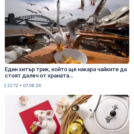
Един хитър трик, който ще накара чайките да
стоят далеч от храната...
22:12 • 07.08.26