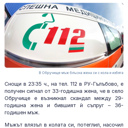
В Обручище мъж блъсна жена си с кола и избяга
Снощи в 23:35 ч., на тел. 112 в РУ-Гълъбово, е
получен сигнал от 33-годишна жена, че в село
Обручище е възникнал скандал между 29-
годишна жена и бившият ѝ съпруг – 36-
годишен мъж.
Мъжът влязъл в колата си, потеглил, насочил