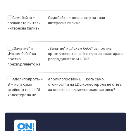
Самобайка – познавате ли тази
интересна билка?
„Зачатие“ и „Искам бебе“ са против
прехвърлянето на Центъра за асистирана
репродукция към НЗОК
Аполипопротеин B – кога само
стойността на LDL-холестерола не стига
за оценка на сърдечносъдовия риск?