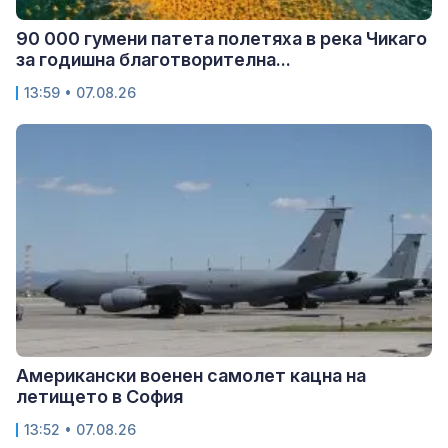
90 000 гумени патета полетяха в река Чикаго
за годишна благотворителна...
13:59 • 07.08.26
Американски военен самолет кацна на
летището в София
13:52 • 07.08.26