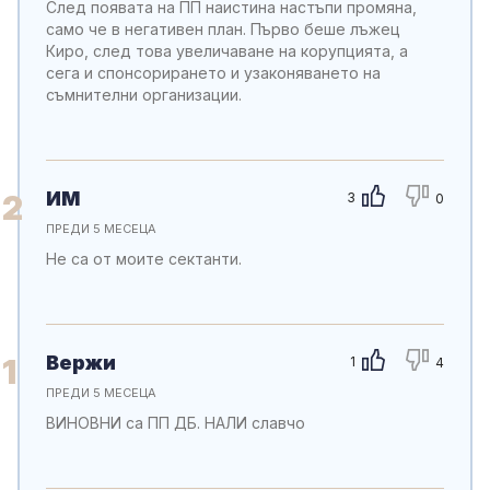
След появата на ПП наистина настъпи промяна,
само че в негативен план. Първо беше лъжец
Киро, след това увеличаване на корупцията, а
сега и спонсорирането и узаконяването на
съмнителни организации.
ИМ
2
3
0
ПРЕДИ 5 МЕСЕЦА
Не са от моите сектанти.
Вержи
1
1
4
ПРЕДИ 5 МЕСЕЦА
ВИНОВНИ са ПП ДБ. НАЛИ славчо