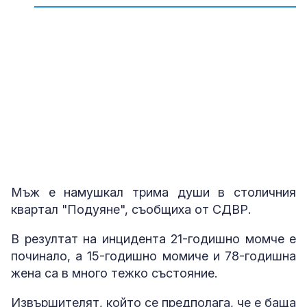
1
от
11
Тежко престъпление в апартамент в София
Снимка: Bulgaria ON AIR
Мъж е намушкал трима души в столичния
квартал "Подуяне", съобщиха от СДВР.
В резултат на инцидента 21-годишно момче е
починало, а 15-годишно момиче и 78-годишна
жена са в много тежко състояние.
Извършителят, който се предполага, че е баща