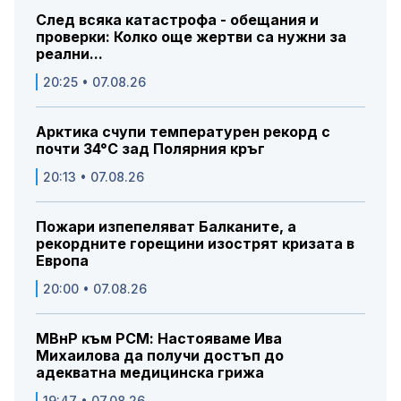
След всяка катастрофа - обещания и
проверки: Колко още жертви са нужни за
реални...
20:25 • 07.08.26
Арктика счупи температурен рекорд с
почти 34°C зад Полярния кръг
20:13 • 07.08.26
Пожари изпепеляват Балканите, а
рекордните горещини изострят кризата в
Европа
20:00 • 07.08.26
МВнР към РСМ: Настояваме Ива
Михаилова да получи достъп до
адекватна медицинска грижа
19:47 • 07.08.26