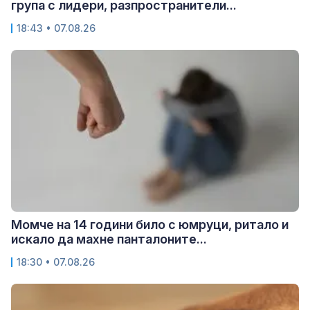
група с лидери, разпространители...
18:43 • 07.08.26
Момче на 14 години било с юмруци, ритало и
искало да махне панталоните...
18:30 • 07.08.26