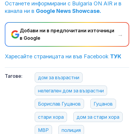
Останете информирани с Bulgaria ON AIR и в
канала ни в
Google News Showcase.
Добави ни в предпочитани източници
→
в Google
Харесайте страницата ни във Facebook
ТУК
Тагове:
дом за възрастни
нелегален дом за възрастни
Борислав Гуцанов
Гуцанов
стари хора
дом за стари хора
МВР
полиция