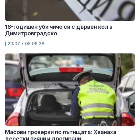
18-годишен уби чичо си с дървен кол в
Димитровградско
20:07 • 08.08.26
Масови проверки по пътищата: Хванаха
десетки пияни и дрогирани...