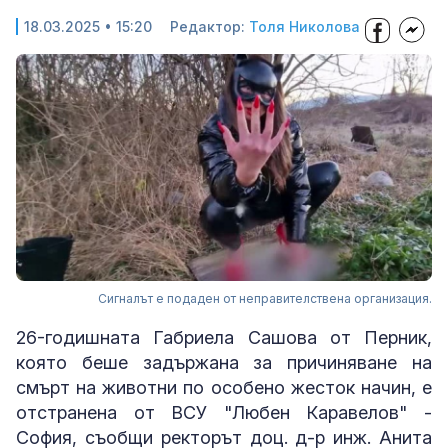
18.03.2025 • 15:20
Редактор:
Толя Николова
Сигналът е подаден от неправителствена организация.
26-годишната Габриела Сашова от Перник,
която беше задържана за причиняване на
смърт на животни по особено жесток начин, е
отстранена от ВСУ "Любен Каравелов" -
София, съобщи ректорът доц. д-р инж. Анита