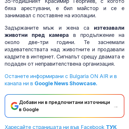
35-годишният Красимир Георгиев, с когото
бяха арестувани, е бил майстор и се е
занимавал с поставяне на изолации.
Задържаните мъж и жена са
изтезавали
животни пред камера
в продължение на
около две-три години. Те заснемали
издевателствата над животните и продавали
кадрите в интернет. Сигналът срещу двамата е
подаден от неправителствена организация.
Останете информирани с Bulgaria ON AIR и в
канала ни в
Google News Showcase.
Добави ни в предпочитани източници
→
в Google
Харесайте страницата ни във Facebook
ТУК