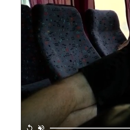
Replay
Unmute