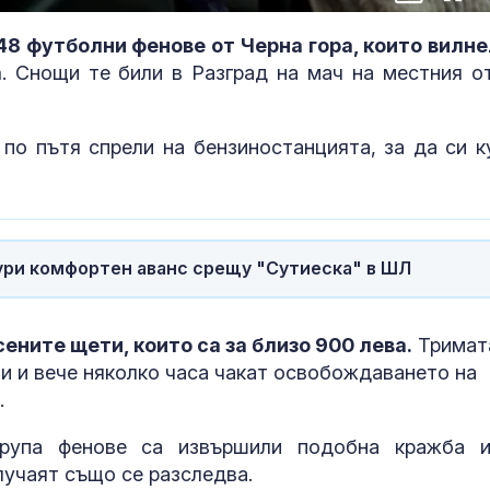
100.00%
in-
Picture
Time
8 футболни фенове от Черна гора, които вилне
а
. Снощи те били в Разград на мач на местния о
 по пътя спрели на бензиностанцията, за да си к
гури комфортен аванс срещу "Сутиеска" в ШЛ
Министърът на
Топлинен удар
отбраната: От 31 юли
дехидратация
усилихме
кърмачета: к
ените щети, които са за близо 900 лева.
Тримат
наблюденията върху
трябва да зн
и и вече няколко часа чакат освобождаването на
пространство
родителите
.
ФИФА и Инфантино
Кървене след
отрекоха връзка
трябва ли да 
рупа фенове са извършили подобна кражба 
между него и бивша
притеснявам
лучаят също се разследва.
служителка на УЕФА