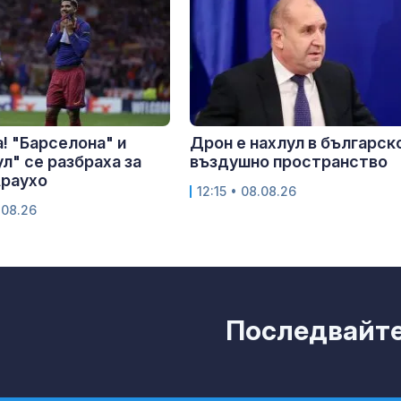
! "Барселона" и
Дрон е нахлул в българск
л" се разбраха за
въздушно пространство
Араухо
12:15 • 08.08.26
.08.26
Последвайте 