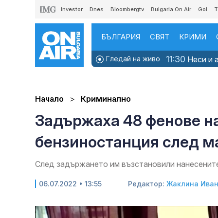
Investor
Dnes
Bloombergtv
Bulgaria On Air
Gol
T
БЪЛГАРИЯ
СВЯТ
КРИМИ
11:30
Гледай на живо
Неси и а
Начало
Криминално
Задържаха 48 фенове на
бензиностанция след м
След задържането им възстановили нанесените 
06.07.2022 • 13:55
Редактор:
Жаклина Ива