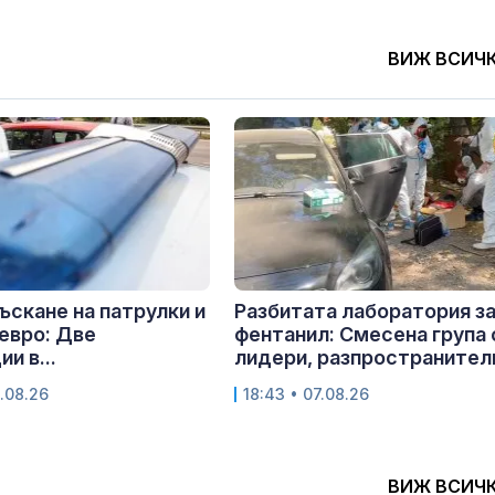
ВИЖ ВСИЧ
лъскане на патрулки и
Разбитата лаборатория з
евро: Две
фентанил: Смесена група 
и в...
лидери, разпространители
.08.26
18:43 • 07.08.26
ВИЖ ВСИЧ