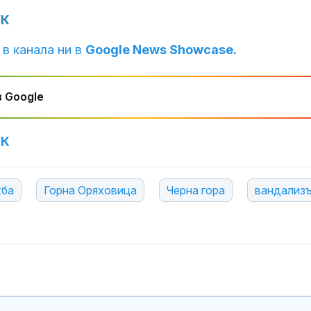
УК
Пожар в рафинерия в
Почти полов
Краснодарския край в
бебета по све
 в канала ни в
Google News Showcase.
Русия след украински
изключителн
удар с дронове
кърмени през
шест месеца
 Google
Инцидент: Дрон нахлу
Как се проме
и се взриви в
костите с на
българското
на възрастта
въздушно
УК
о
жба
Горна Оряховица
Черна гора
вандализ