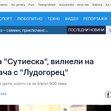
ialoto
Az-jenata
Puls
Teenproblem
Automedia
Imoti.net
Rabota
Az-
СПОРТ
ЛЮБОПИТНО
ТЕХНО
ВИДЕО
РЕПОРТАЖИ
з – семеен, приключенс...
ПОСЛЕДНИ НОВИНИ
 "Сутиеска", вилнели на
ача с "Лудогорец"
щети, които са за близо 900 лева
нова