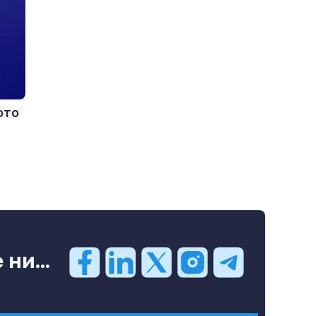
ото
ни...