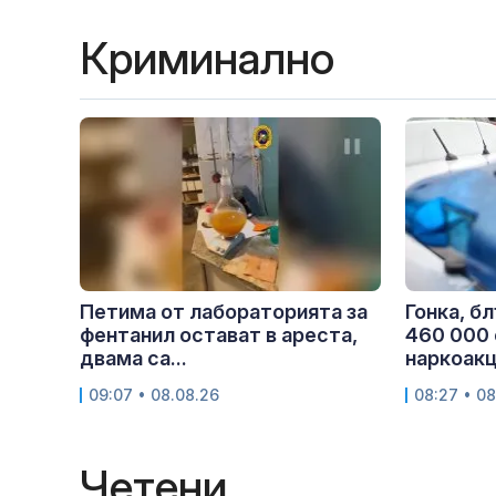
Криминално
Петима от лабораторията за
Гонка, б
фентанил остават в ареста,
460 000 
двама са...
наркоакци
09:07 • 08.08.26
08:27 • 08
Четени