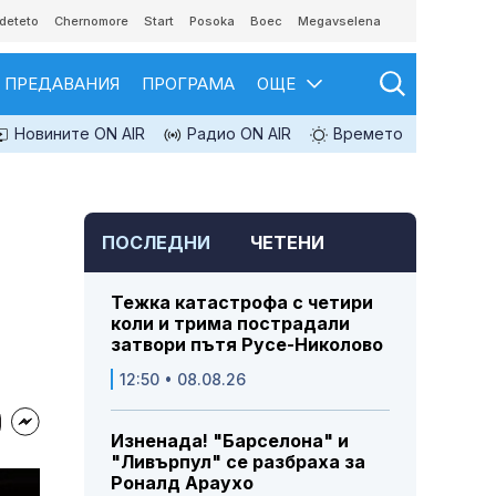
deteto
Chernomore
Start
Posoka
Boec
Megavselena
ПРЕДАВАНИЯ
ПРОГРАМА
ОЩЕ
Новините ON AIR
Радио ON AIR
Времето
ПОСЛЕДНИ
ЧЕТЕНИ
Тежка катастрофа с четири
коли и трима пострадали
затвори пътя Русе-Николово
12:50 • 08.08.26
Изненада! "Барселона" и
"Ливърпул" се разбраха за
Роналд Араухо