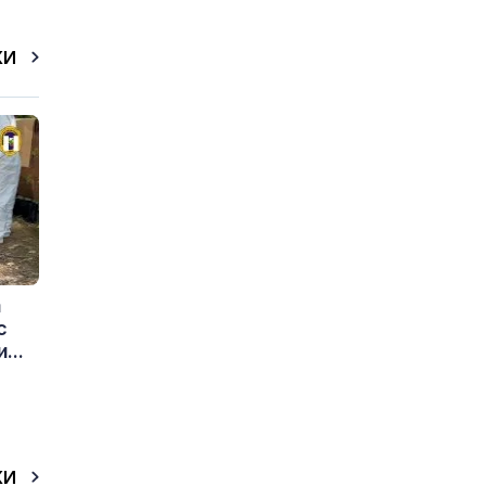
КИ
а
с
...
КИ