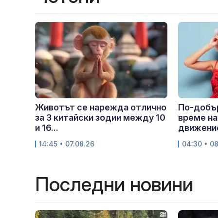
Животът се нарежда отлично
По-добър
за 3 китайски зодии между 10
време на
и 16...
движение
14:45 • 07.08.26
04:30 • 0
Последни новини