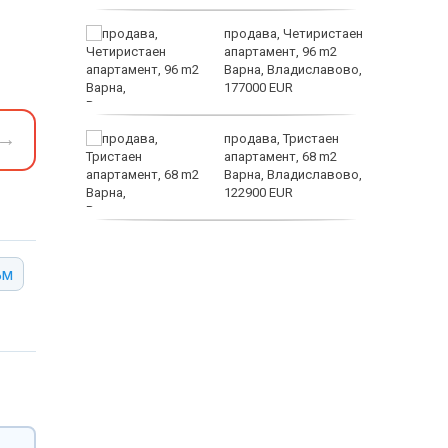
ината
продава, Четиристаен
та са
апартамент, 96 m2
о
Варна, Владиславово,
 първите
177000 EUR
астерои
→
нят
продава, Тристаен
предване
апартамент, 68 m2
?
Варна, Владиславово,
122900 EUR
продава, Тристаен
апартамент, 68 m2
ъм
Варна, Възраждане 3,
119900 EUR