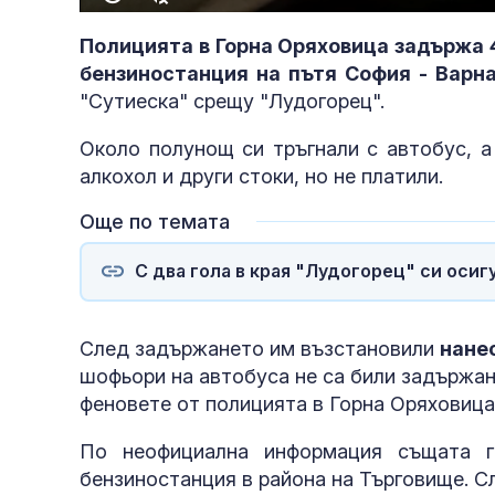
Полицията в Горна Оряховица задържа 4
бензиностанция на пътя София - Варн
"Сутиеска" срещу "Лудогорец".
Около полунощ си тръгнали с автобус, а
алкохол и други стоки, но не платили.
Още по темата
С два гола в края "Лудогорец" си оси
След задържането им възстановили
нанес
шофьори на автобуса не са били задържан
въздушното 
феновете от полицията в Горна Оряховица
По неофициална информация същата г
бензиностанция в района на Търговище. С