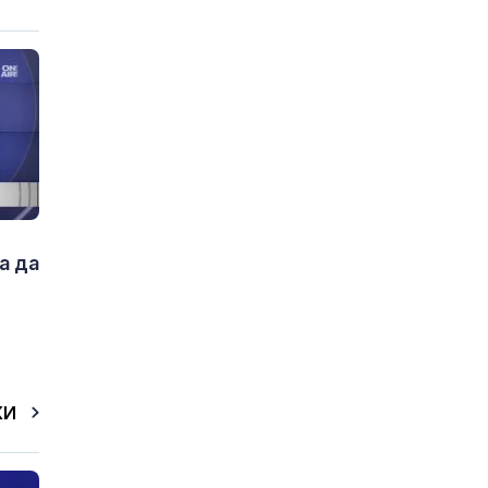
а да
КИ