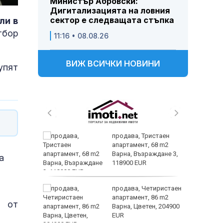
Министър Абровски:
Дигитализацията на ловния
сектор е следващата стъпка
ли в
тбор
11:16 • 08.08.26
ВИЖ ВСИЧКИ НОВИНИ
упят
 и
продава, Тристаен
 при
апартамент, 68 m2
акво
Варна, Възраждане 3,
а
аят
118900 EUR
 секс –
продава, Четиристаен
се
апартамент, 86 m2
и от
е?
Варна, Цветен, 204900
EUR