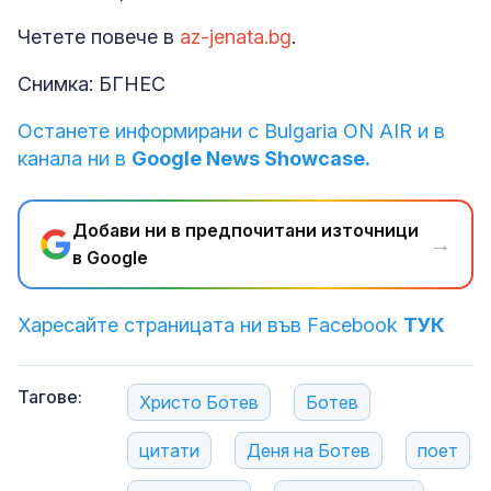
Четете повече в
az-jenata.bg
.
Снимка: БГНЕС
Останете информирани с Bulgaria ON AIR и в
канала ни в
Google News Showcase.
Добави ни в предпочитани източници
→
в Google
Харесайте страницата ни във Facebook
ТУК
Тагове:
Христо Ботев
Ботев
цитати
Деня на Ботев
поет