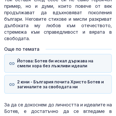
пример, но и думи, които повече от век
продължават да вдъхновяват поколения
българи. Неговите стихове и мисли разкриват
дълбоката му любов към отечеството,
стремежа към справедливост и вярата в
свободата.
Още по темата
Йотова: Ботев би искал държава на
смели хора без лъжливи идеали
2 юни - България почита Христо Ботев и
загиналите за свободата ни
За да се докоснем до личността и идеалите на
Ботев, е достатъчно да се вгледаме в