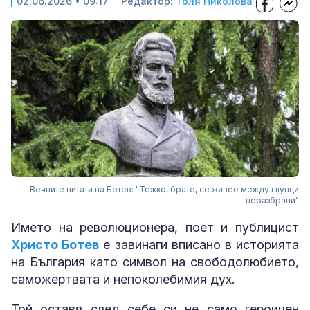
02.06.2026 • 09:17
Редактор:
Толя Николова
Вечните цитати на Ботев: "Тежко, брате, се живее между глупци
неразбрани"
Името на революционера, поет и публицист
Христо Ботев
е завинаги вписано в историята
на България като символ на свободолюбието,
саможертвата и непоколебимия дух.
Той оставя след себе си не само героичен