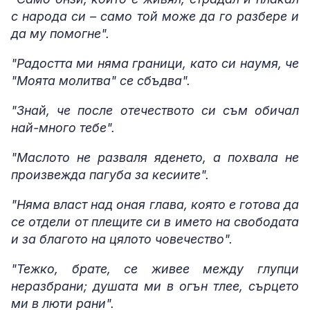
с народа си – само той може да го разбере и
да му помогне".
"Радостта ми няма граници, като си наумя, че
"Моята молитва" се сбъдва".
"Знай, че после отечеството си съм обичал
най-много тебе".
"Маслото не разваля яденето, а похвала не
произвежда пагуба за кесиите".
"Няма власт над оная глава, която е готова да
се отдели от плещите си в името на свободата
и за благото на цялото човечество".
"Тежко, брате, се живее между глупци
неразбрани; душата ми в огън тлее, сърцето
ми в люти рани".