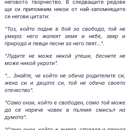
неговото творчество. В следващите редове
ще си припомним някои от най-запомнящите
се негови цитати:
"Тоз, който падне в бой за свобода, той не
умира: него жалеят земя и небе, звяр и
природа и певци песни за него пеят...".
"Лудите не може никой утеши, бесните не
може никой укроти".
"... Знайте, че който не обича родителите си,
жена си и децата си, той не обича своето
отечество".
"Само онзи, който е свободен, само той може
да се нарече човек в пълния смисъл на
думата".
"Само онзи, който е живял, страдал и плакал