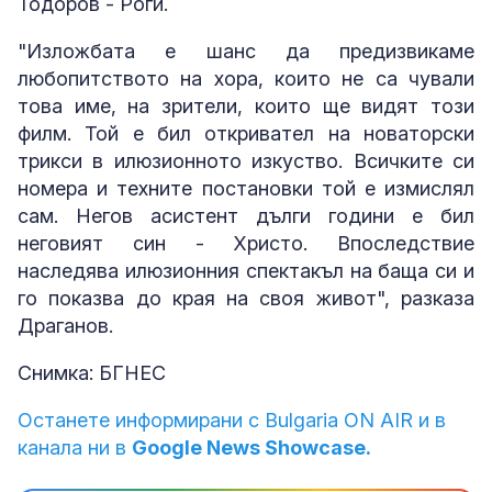
Тодоров - Роги.
"Изложбата е шанс да предизвикаме
любопитството на хора, които не са чували
това име, на зрители, които ще видят този
филм. Той е бил откривател на новаторски
трикси в илюзионното изкуство. Всичките си
номера и техните постановки той е измислял
сам. Негов асистент дълги години е бил
неговият син - Христо. Впоследствие
наследява илюзионния спектакъл на баща си и
го показва до края на своя живот", разказа
Драганов.
Снимка: БГНЕС
Останете информирани с Bulgaria ON AIR и в
канала ни в
Google News Showcase.