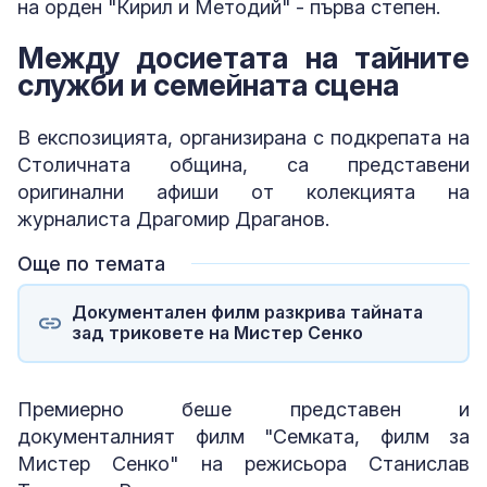
на орден "Кирил и Методий" - първа степен.
Между досиетата на тайните
служби и семейната сцена
В експозицията, организирана с подкрепата на
Столичната община, са представени
оригинални афиши от колекцията на
журналиста Драгомир Драганов.
Още по темата
Документален филм разкрива тайната
зад триковете на Мистер Сенко
Премиерно беше представен и
документалният филм "Семката, филм за
Мистер Сенко" на режисьора Станислав