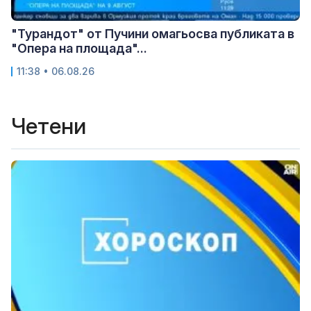
"Турандот" от Пучини омагьосва публиката в
"Опера на площада"...
11:38 • 06.08.26
Четени