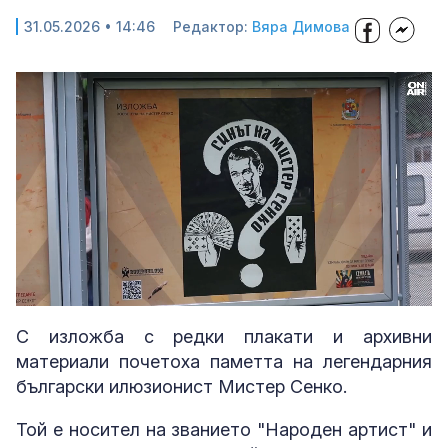
31.05.2026 • 14:46
Редактор:
Вяра Димова
Loaded
:
Unmute
84.43%
С изложба с редки плакати и архивни
материали почетоха паметта на легендарния
български илюзионист Мистер Сенко.
Той е носител на званието "Народен артист" и