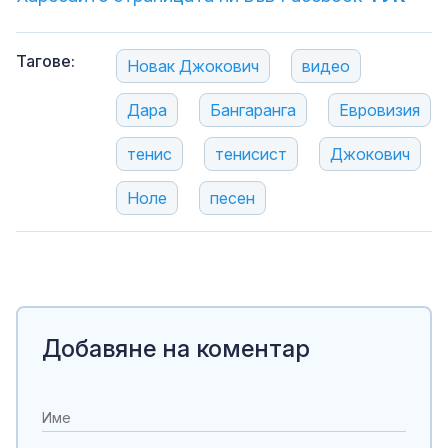
Тагове:
Новак Джокович
видео
Дара
Бангаранга
Евровизия
тенис
тенисист
Джокович
Ноле
песен
Добавяне на коментар