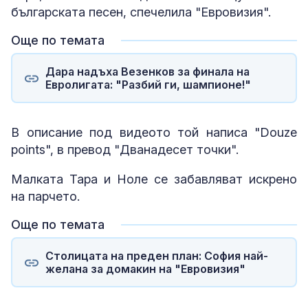
българската песен, спечелила "Евровизия".
Още по темата
Дара надъха Везенков за финала на
Евролигата: "Разбий ги, шампионе!"
В описание под видеото той написа "Douze
points", в превод "Дванадесет точки".
Малката Тара и Ноле се забавляват искрено
на парчето.
Още по темата
Столицата на преден план: София най-
желана за домакин на "Евровизия"