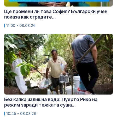
Ще промени ли това София? Български учен
показа как сградите...
11:00 • 08.08.26
Без капка излишна вода: Пуерто Рико на
режим заради тежката суша...
10:45 • 08.08.26