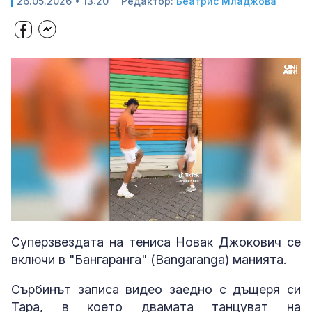
26.05.2026 • 13:20
Редактор:
Беатрис Младжова
Loaded
:
Unmute
100.00%
Суперзвездата на тениса Новак Джокович се
включи в "Бангаранга" (Bangaranga) манията.
Сърбинът записа видео заедно с дъщеря си
Тара, в което двамата танцуват на