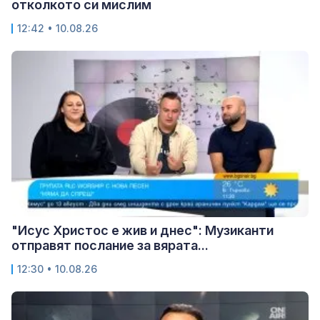
отколкото си мислим
12:42 • 10.08.26
"Исус Христос е жив и днес": Музиканти
отправят послание за вярата...
12:30 • 10.08.26