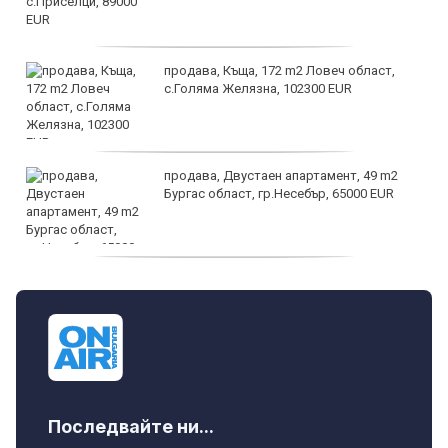
продава, Къща, 172 m2 Ловеч област,
с.Голяма Желязна, 102300 EUR
продава, Двустаен апартамент, 49 m2
Бургас област, гр.Несебър, 65000 EUR
дава под наем, Търговски обект, 50 m2
София, Център, 1000 EUR
Последвайте ни...