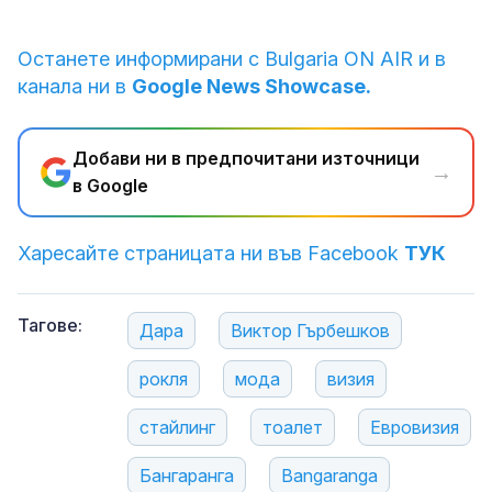
Останете информирани с Bulgaria ON AIR и в
канала ни в
Google News Showcase.
Добави ни в предпочитани източници
→
в Google
Харесайте страницата ни във Facebook
ТУК
Тагове:
Дара
Виктор Гърбешков
рокля
мода
визия
стайлинг
тоалет
Евровизия
Бангаранга
Bangaranga