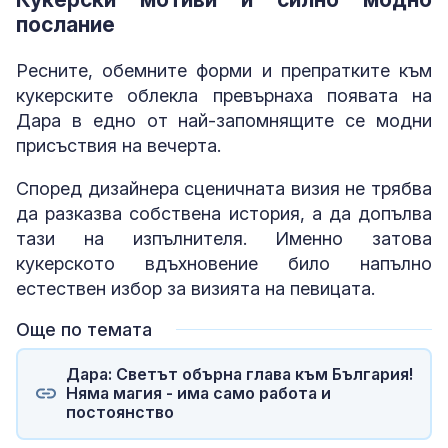
послание
Ресните, обемните форми и препратките към
кукерските облекла превърнаха появата на
Дара в едно от най-запомнящите се модни
присъствия на вечерта.
Според дизайнера сценичната визия не трябва
да разказва собствена история, а да допълва
тази на изпълнителя. Именно затова
кукерското вдъхновение било напълно
естествен избор за визията на певицата.
Още по темата
Дара: Светът обърна глава към България!
Няма магия - има само работа и
постоянство