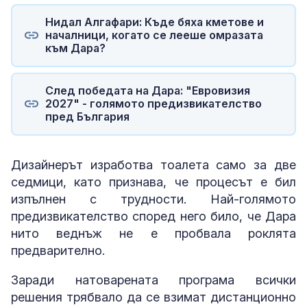
Нидал Алгафари: Къде бяха кметове и
началници, когато се лееше омразата
към Дара?
След победата на Дара: "Евровизия
2027" - голямото предизвикателство
пред България
Дизайнерът изработва тоалета само за две
седмици, като признава, че процесът е бил
изпълнен с трудности. Най-голямото
предизвикателство според него било, че Дара
нито веднъж не е пробвала роклята
предварително.
Заради натоварената програма всички
решения трябвало да се взимат дистанционно