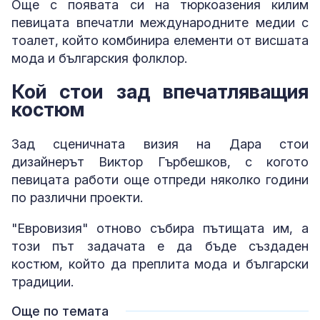
Още с появата си на тюркоазения килим
певицата впечатли международните медии с
тоалет, който комбинира елементи от висшата
мода и българския фолклор.
Кой стои зад впечатляващия
костюм
Зад сценичната визия на Дара стои
дизайнерът Виктор Гърбешков, с когото
певицата работи още отпреди няколко години
по различни проекти.
"Евровизия" отново събира пътищата им, а
този път задачата е да бъде създаден
костюм, който да преплита мода и български
традиции.
Още по темата