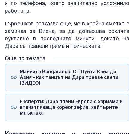
и по телефона, което значително усложнило
работата.
Гърбешков разказва още, че в крайна сметка е
заминал за Виена, за да довършва роклята
буквално в последните минути, докато на
Дара са правели грима и прическата.
Още по темата
Манията Bangaranga: От Пунта Кана до
Азия - как танцът на Дара превзе света
(ВИДЕО)
Експерти: Дара плени Европа с харизма и
впечатляваща хореография, хейтърите
млъкнаха
Кукерски мотиви и силно модно