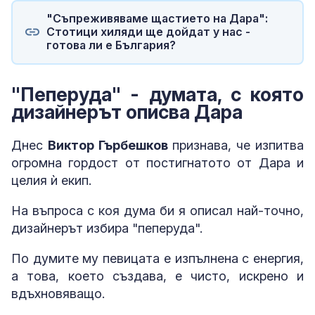
"Съпреживяваме щастието на Дара":
Стотици хиляди ще дойдат у нас -
готова ли е България?
"Пеперуда" - думата, с която
дизайнерът описва Дара
Днес
Виктор Гърбешков
признава, че изпитва
огромна гордост от постигнатото от Дара и
целия ѝ екип.
На въпроса с коя дума би я описал най-точно,
дизайнерът избира "пеперуда".
По думите му певицата е изпълнена с енергия,
а това, което създава, е чисто, искрено и
вдъхновяващо.