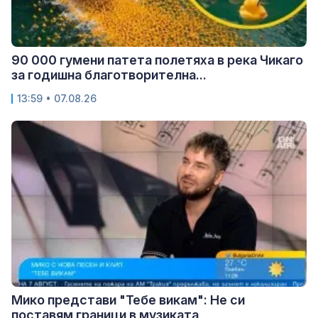
90 000 гумени патета полетяха в река Чикаго
за годишна благотворителна...
13:59 • 07.08.26
Мико представи "Тебе викам": Не си
поставям граници в музиката