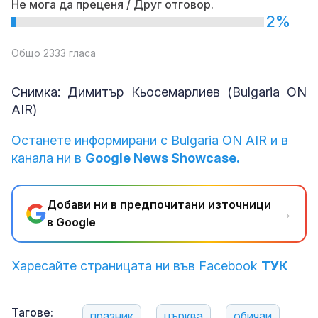
Не мога да преценя / Друг отговор.
2%
Общо 2333 гласа
Снимка: Димитър Кьосемарлиев (Bulgaria ON
AIR)
Останете информирани с Bulgaria ON AIR и в
канала ни в
Google News Showcase.
Добави ни в предпочитани източници
→
в Google
Харесайте страницата ни във Facebook
ТУК
Тагове:
празник
църква
обичаи