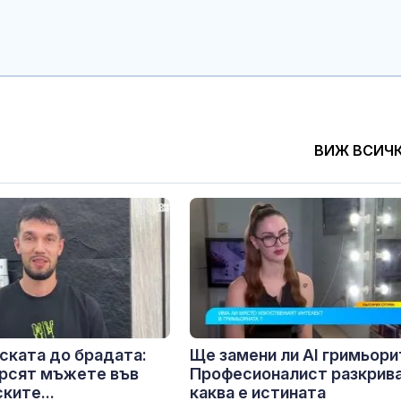
ВИЖ ВСИЧ
ската до брадата:
Ще замени ли AI гримьори
ърсят мъжете във
Професионалист разкрив
ките...
каква е истината