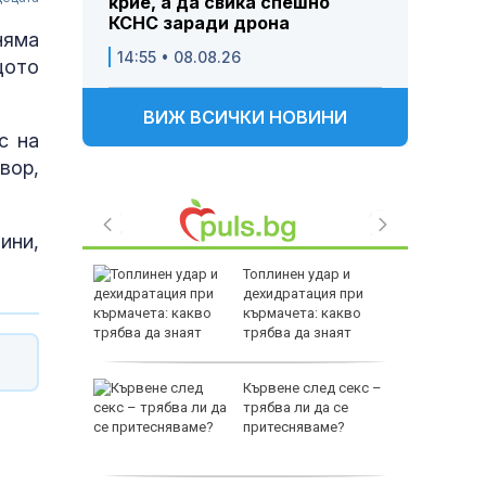
крие, а да свика спешно
КСНС заради дрона
няма
14:55 • 08.08.26
щото
ВИЖ ВСИЧКИ НОВИНИ
с на
вор,
ини,
а на
Топлинен удар и
та
дехидратация при
зда
кърмачета: какво
трябва да знаят
родителите
Кървене след секс –
дрона е
трябва ли да се
ност, или
притесняваме?
по