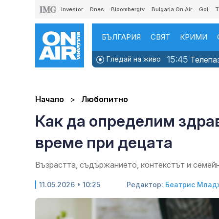
Investor
Dnes
Bloombergtv
Bulgaria On Air
Gol
T
БЪЛГАРИЯ
СВЯТ
КРИМИ
15:45
Гледай на живо
Телепаз
Начало
Любопитно
Как да определим здра
време при децата
Възрастта, съдържанието, контекстът и семейн
11.05.2026 • 10:25
Редактор:
Беатрис Млад