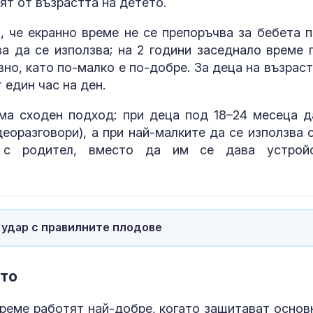
ят от възрастта на детето.
Покушения с
генерали: вое
, че екранно време не се препоръчва за бебета п
Русия под пр
ва да се използва; на 2 години заседнало време 
но, като по-малко е по-добре. За деца на възраст
 един час на ден.
На Подбалкан
Камион спука 
движение и е
ма сходен подход: при деца под 18–24 месеца д
премаза кола
еоразговори), а при най-малките да се използва 
о с родител, вместо да им се дава устрой
 удар с правилните плодове
ето
време работят най-добре, когато защитават основ