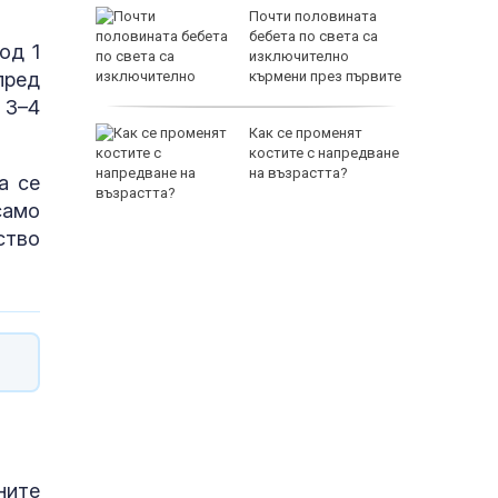
рещу
Почти половината
нните в
бебета по света са
од 1
ицел
изключително
пред
кърмени през първите
шест месеца
 3–4
ския път:
Как се променят
гума в
костите с напредване
два не
на възрастта?
а се
само
ство
ните