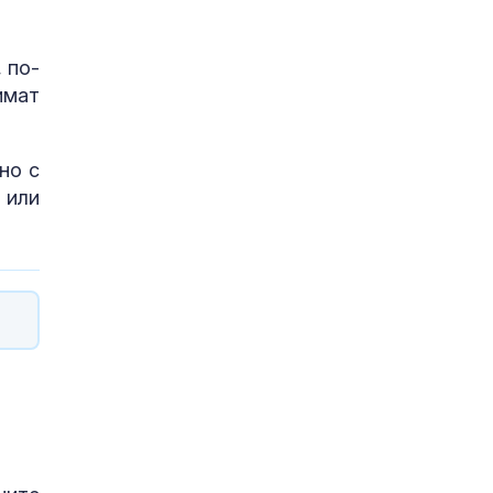
 по-
имат
но с
 или