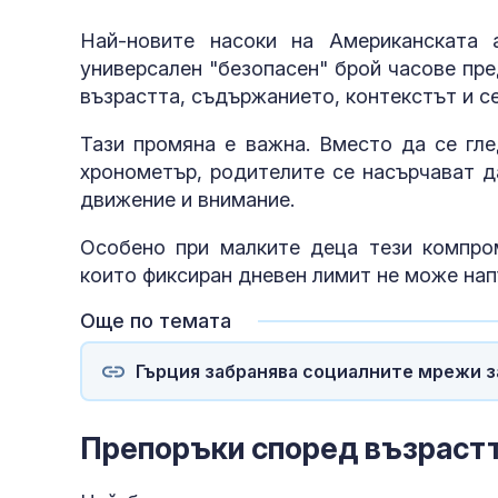
Най-новите насоки на Американската 
универсален "безопасен" брой часове пре
възрастта, съдържанието, контекстът и с
Тази промяна е важна. Вместо да се гле
хронометър, родителите се насърчават да
движение и внимание.
Особено при малките деца тези компр
които фиксиран дневен лимит не може напъ
Още по темата
Гърция забранява социалните мрежи з
Препоръки според възраст