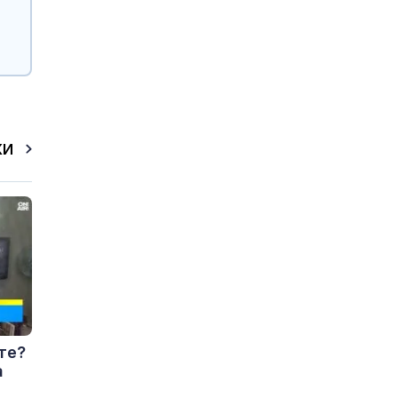
КИ
те?
а