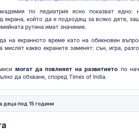
академия по педиатрия ясно показват едно: 
д екрана, който да е подходящ за всяко дете, за
емейната рутина имат значение.
да на екранното време като на обикновен въпро
 мислят какво екраните заменят: сън, игра, разго
омиси
могат да повлияят на развитието
по нач
лно да обхване, според Times of India.
Почина бащат
аржентинска
футболна зве
Лионел Меси
а деца под 15 години
Рибарски, ПП:
Въпросът за 
дали е случай
та
опит за удар 
критична инфраструктура