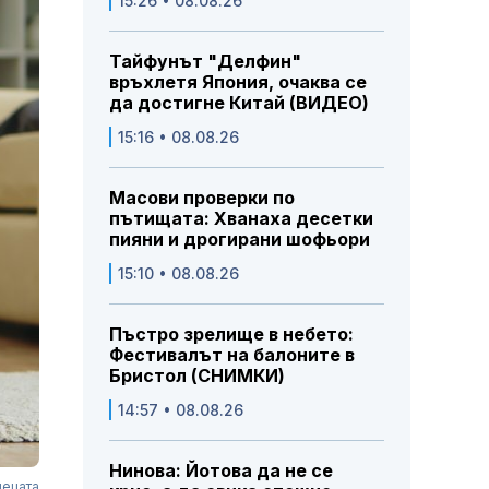
15:26 • 08.08.26
Тайфунът "Делфин"
връхлетя Япония, очаква се
да достигне Китай (ВИДЕО)
15:16 • 08.08.26
Масови проверки по
пътищата: Хванаха десетки
пияни и дрогирани шофьори
15:10 • 08.08.26
Пъстро зрелище в небето:
Фестивалът на балоните в
Бристол (СНИМКИ)
14:57 • 08.08.26
Нинова: Йотова да не се
децата