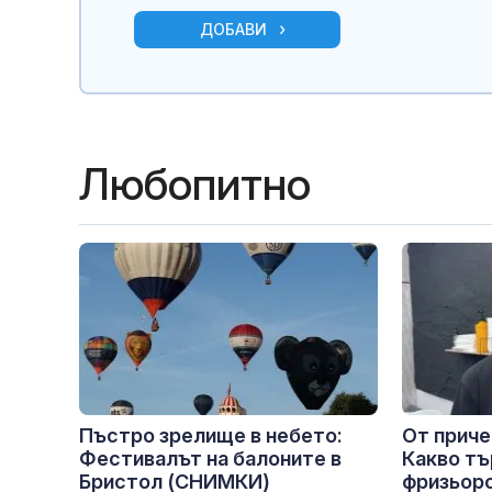
ДОБАВИ
Любопитно
Пъстро зрелище в небето:
От приче
Фестивалът на балоните в
Какво т
Бристол (СНИМКИ)
фризьорс