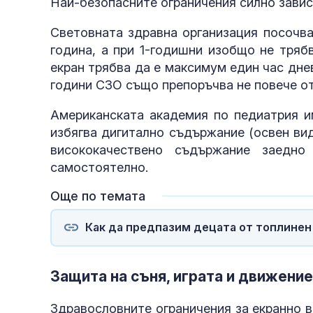
Най-безопасните ограничения силно завис
Световната здравна организация посочва
година, а при 1-годишни изобщо не тряб
екран трябва да е максимум един час днев
години СЗО също препоръчва не повече от
Американската академия по педиатрия и
избягва дигитално съдържание (освен вид
висококачествено съдържание заедн
самостоятелно.
Още по темата
Как да предпазим децата от топлинен
Защита на съня, играта и движени
Здравословните ограничения за екранно 