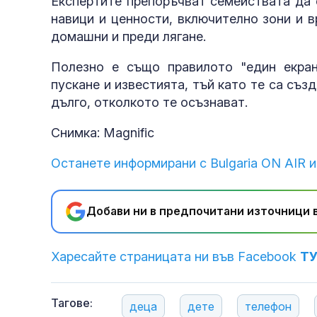
Експертите препоръчват семействата да 
навици и ценности, включително зони и в
домашни и преди лягане.
Полезно е също правилото "един екран
пускане и известията, тъй като те са съз
дълго, отколкото те осъзнават.
Снимка: Magnific
Останете информирани с Bulgaria ON AIR и
Добави ни в предпочитани източници в
Харесайте страницата ни във Facebook
Т
Тагове:
деца
дете
телефон