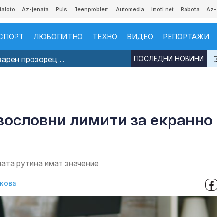
ialoto
Az-jenata
Puls
Teenproblem
Automedia
Imoti.net
Rabota
Az-
СПОРТ
ЛЮБОПИТНО
ТЕХНО
ВИДЕО
РЕПОРТАЖИ
арен прозорец ...
ПОСЛЕДНИ НОВИНИ
вословни лимити за екранно
ата рутина имат значение
жова