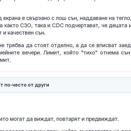
екрана е свързано с лош сън, наддаване на тегло,
 а както СЗО, така и CDC подчертават, че децата 
 и качествен сън.
не трябва да стоят отделно, а да се вписват заед
мейните вечери. Лимит, който "тихо" отнема сън
мит.
т по-често от други
оито могат да виждат, повтарят и предвиждат.