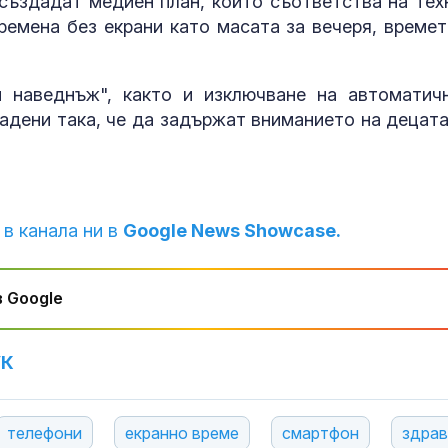
създадат медиен план, който съответства на тех
ремена без екрани като масата за вечеря, времет
 наведнъж", както и изключване на автоматич
дадени така, че да задържат вниманието на децата
 в канала ни в
Google News Showcase.
 Google
УК
телефони
екранно време
смартфон
здрав