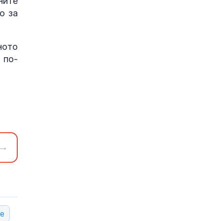
ните
о за
ното
 по-
→
е