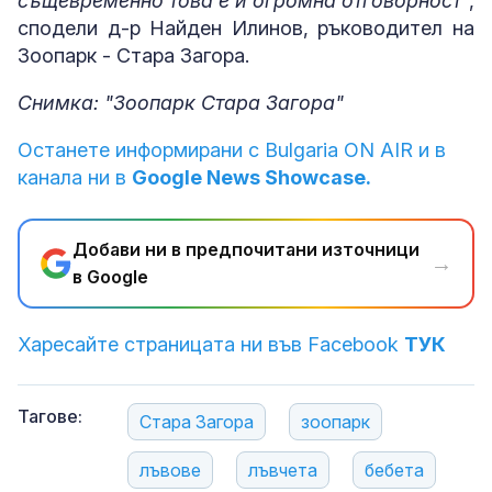
същевременно това е и огромна отговорност
",
сподели д-р Найден Илинов, ръководител на
Зоопарк - Стара Загора.
Снимка: "Зоопарк Стара Загора"
Останете информирани с Bulgaria ON AIR и в
канала ни в
Google News Showcase.
Добави ни в предпочитани източници
→
в Google
Харесайте страницата ни във Facebook
ТУК
Тагове:
Стара Загора
зоопарк
лъвове
лъвчета
бебета