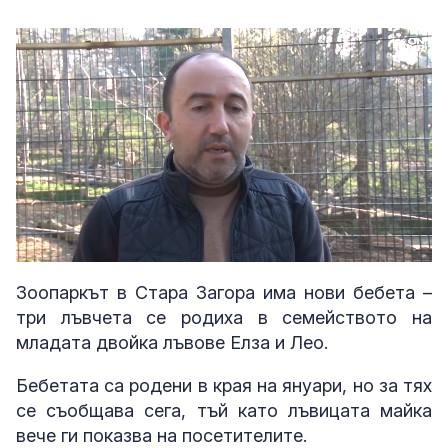
Loaded
:
Unmute
74.17%
Зоопаркът в Стара Загора има нови бебета –
три лъвчета се родиха в семейството на
младата двойка лъвове Елза и Лео.
Бебетата са родени в края на януари, но за тях
се съобщава сега, тъй като лъвицата майка
вече ги показва на посетителите.