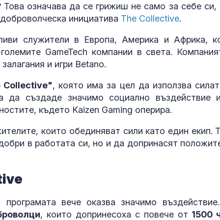
? Това означава да се грижиш не само за себе си, 
а доброволческа инициатива
The Collective
.
ливи служители в Европа, Америка и Африка, к
-големите GameTech компании в света. Компания
залагания и игри Betano.
 Collective"
, която има за цел да използва силат
за да създаде значимо социално въздействие 
остите, където Kaizen Gaming оперира.
За наказание:
в “месомелач
ителите, които обединяват сили като един екип. Т
руски войник
в рокля (ВИД
добри в работата си, но и да допринасят положит
Китай тества 
опасни мисии:
tive
щурмовите
хеликоптери 
полети под радара
, програмата вече оказва значимо въздействие
броволци
, които допринесоха с повече от
1500 
Как войните 