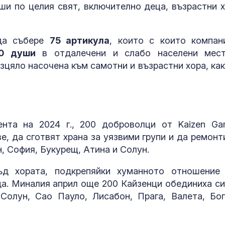
и по целия свят, включително деца, възрастни х
 да събере
75 артикула
, които с които компан
00 души
в отдалечени и слабо населени мес
зцяло насочена към самотни и възрастни хора, как
нта на 2024 г., 200 доброволци от Kaizen Ga
е, да сготвят храна за уязвими групи и да ремонт
, София, Букурещ, Атина и Солун.
ъд хората, подкрепяйки хуманното отношение
да. Миналия април още 200 Кайзенци обединиха си
Солун, Сао Пауло, Лисабон, Прага, Валета, Бог