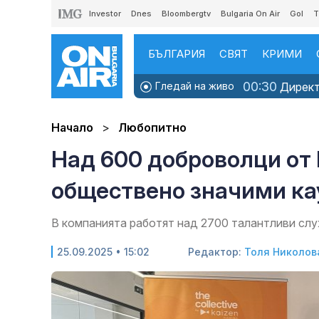
Investor
Dnes
Bloombergtv
Bulgaria On Air
Gol
T
БЪЛГАРИЯ
СВЯТ
КРИМИ
00:30
Гледай на живо
Директн
Начало
Любопитно
Над 600 доброволци от 
oбществено значими к
В компанията работят над 2700 талантливи слу
25.09.2025 • 15:02
Редактор:
Толя Николов