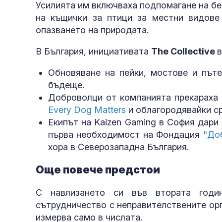
Усилията им включваха подпомагане на б
на къщички за птици за местни видове
опазването на природата.
В България, инициативата
The Collective
в
Обновяване на пейки, мостове и път
бъдеще.
Доброволци от компанията прекараха 
Every Dog Matters
и облагородявайки ср
Екипът на Kaizen Gaming в София дари 
първа необходимост на Фондация
"До
хора в Северозападна България.
Още повече предстои
С навлизането си във втората годин
сътрудничество с неправителствените орга
измерва само в числата.