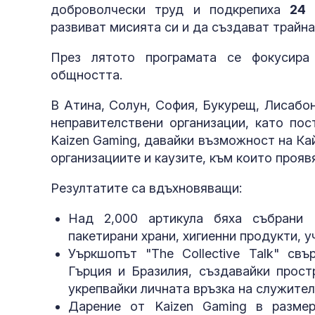
доброволчески труд и подкрепиха
24 
развиват мисията си и да създават трайн
През лятото програмата се фокусира
общността.
В Атина, Солун, София, Букурещ, Лисабон
неправителствени организации, като пос
Kaizen Gaming, давайки възможност на Кай
организациите и каузите, към които прояв
Резултатите са вдъхновяващи:
Над 2,000 артикула бяха събрани 
пакетирани храни, хигиенни продукти, у
Уъркшопът "The Collective Talk" св
Гърция и Бразилия, създавайки прост
укрепвайки личната връзка на служител
Дарение от Kaizen Gaming в разме