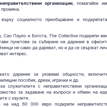
Иран и Украйн
неправителствени организации
, помагайки и
превърнаха в
а промяна.
енергиен шок
 върху социалното приобщаване и подкрепат
Меган Маркъл
бански в басе
ЧРД
, Сао Пауло и Богота, The Collective подкрепи ме
тави пунктове за събиране на дарения в офисит
зенци не само да даряват, но и да се свържат лич
яват интерес.
като дарение за уязвими общности, включит
чилищни пособия, дрехи, играчки и др.
ърза служителите с неправителствени организац
ранство за задаване на въпроси и обмен на иде
ите с каузите.
р на над 60 000 евро подкрепи неправителст