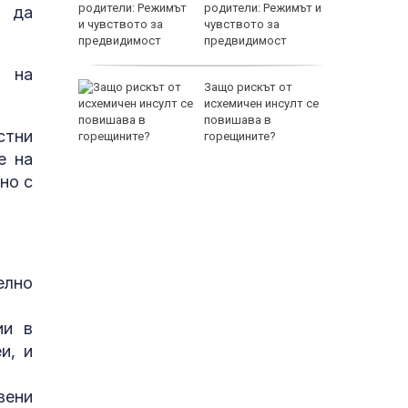
а се
родители: Режимът и
м да
 един
чувството за
предвидимост
EUR
а на
 по
Защо рискът от
йна за
исхемичен инсулт се
повишава в
стни
горещините?
е на
но с
800 EUR
елно
ии в
и, и
вени