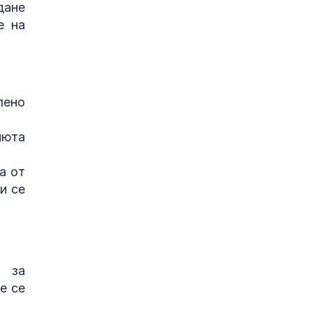
дане
е на
лено
июта
а от
и се
и за
е се