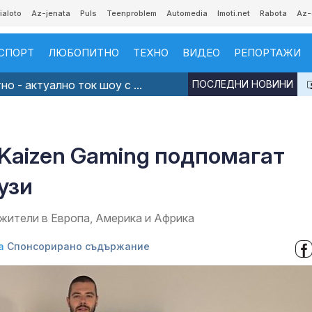
ialoto
Az-jenata
Puls
Teenproblem
Automedia
Imoti.net
Rabota
Az-
СПОРТ
ЛЮБОПИТНО
ТЕХНО
ВИДЕО
РЕПОРТАЖИ
о - актуално ток шоу с ...
ПОСЛЕДНИ НОВИНИ
Kaizen Gaming подпомагат
аузи
жители в Европа, Америка и Африка
а
Спонсорирано съдържание