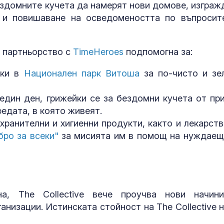
ездомните кучета да намерят нови домове, изграж
 и повишаване на осведомеността по въпросит
 партньорство с
TimeHeroes
подпомогна за:
еки в
Национален парк Витоша
за по-чисто и зе
един ден, грижейки се за бездомни кучета от пр
едата, в която живеят.
хранителни и хигиенни продукти, както и лекарств
бро за всеки"
за мисията им в помощ на нуждаещ
а, Тhe Collective вече проучва нови начин
низации. Истинската стойност на The Collective н