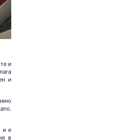
те и
лага
ен и
вено
ano.
 и е
ия в