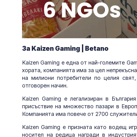
Loaded
:
Unmute
77.01%
За Kaizen Gaming | Betano
Kaizen Gaming е една от най-големите Gam
хората, компанията има за цел непрекъсна
на милиони потребители по целия свят,
отговорен начин.
Kaizen Gaming е легализиран в Българи
присъствие на множество пазари в Европ
Компанията има повече от 2700 служители
Kaizen Gaming е призната като водещ игр
носител на редица награди в индустрия