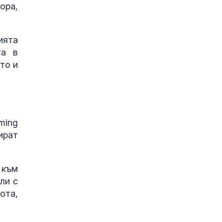
ора,
ията
та в
то и
ming
ират
 към
ли с
ота,