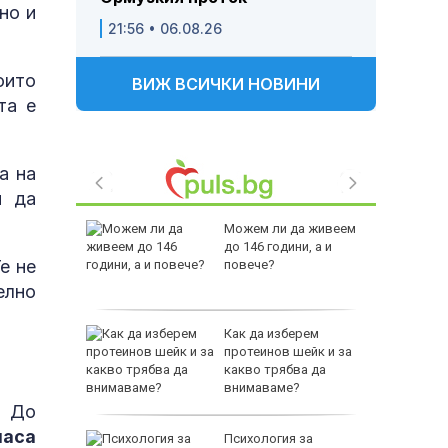
но и
21:56 • 06.08.26
оито
ВИЖ ВСИЧКИ НОВИНИ
та е
а на
и да
 Пратиха
Можем ли да живеем
ката”
до 146 години, а и
е не
 облечен
повече?
ЕО 16+)
елно
Z-10 за
Как да изберем
протеинов шейк и за
какво трябва да
тренират
внимаваме?
. До
часа
между
Психология за