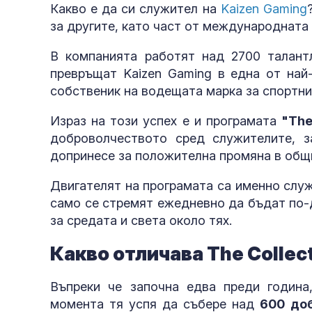
Какво е да си служител на
Kaizen Gaming
за другите, като част от международнат
В компанията работят над 2700 талант
превръщат Kaizen Gaming в една от най
собственик на водещата марка за спортни 
Израз на този успех е и програмата
"The
доброволчеството сред служителите, 
допринесе за положителна промяна в общн
Двигателят на програмата са именно служ
само се стремят ежедневно да бъдат по-
за средата и света около тях.
Какво отличава The Collec
Въпреки че започна едва преди година
момента тя успя да събере над
600 до