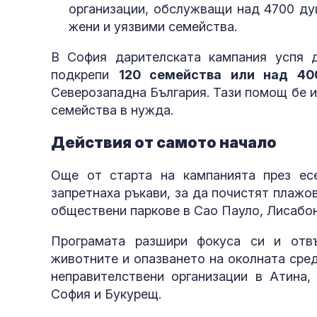
организации, обслужващи над 4700 душ
жени и уязвими семейства.
В София дарителската кампания успя
подкрепи
120 семейства или над 4
Северозападна България. Тази помощ бе и
семейства в нужда.
Действия от самото начало
Още от старта на кампанията през есе
запретнаха ръкави, за да почистят плажов
обществени паркове в Сао Пауло, Лисабон
Програмата разшири фокуса си и отв
животните и опазването на околната сре
неправителствени организации в Атина, 
София и Букурещ.