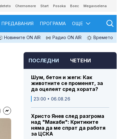
deteto
Chernomore
Start
Posoka
Boec
Megavselena
ПРЕДАВАНИЯ
ПРОГРАМА
ОЩЕ
Новините ON AIR
Радио ON AIR
Времето
ПОСЛЕДНИ
ЧЕТЕНИ
Шум, бетон и жеги: Как
животните се променят, за
да оцелеят сред хората?
23:00 • 06.08.26
Христо Янев след разгрома
над "Макаби": Критиките
няма да ме спрат да работя
за ЦСКА