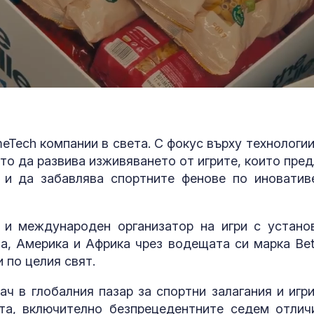
eTech компании в света. С фокус върху технологии
то да развива изживяването от игрите, които пред
 и да забавлява спортните фенове по иноватив
я и международен организатор на игри с устано
а, Америка и Африка чрез водещата си марка Bet
 по целия свят.
ач в глобалния пазар за спортни залагания и игри
та, включително безпрецедентните седем отлич