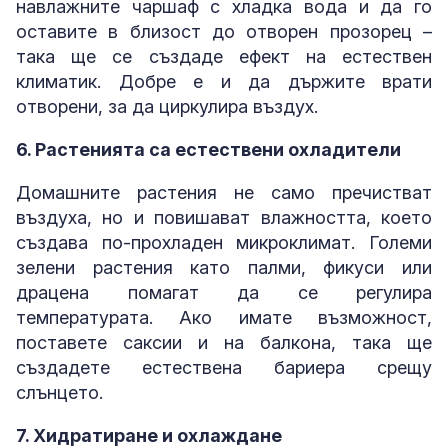
навлажните чаршаф с хладка вода и да го
оставите в близост до отворен прозорец –
така ще се създаде ефект на естествен
климатик. Добре е и да държите врати
отворени, за да циркулира въздух.
6. Растенията са естествени охладители
Домашните растения не само пречистват
въздуха, но и повишават влажността, което
създава по-прохладен микроклимат. Големи
зелени растения като палми, фикуси или
драцена помагат да се регулира
температурата. Ако имате възможност,
поставете саксии и на балкона, така ще
създадете естествена бариера срещу
слънцето.
7. Хидратиране и охлаждане