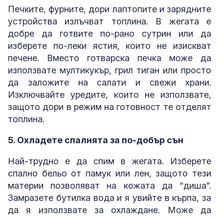
Печките, фурните, дори лаптопите и зарядните
устройства излъчват топлина. В жегата е
добре да готвите по-рано сутрин или да
изберете по-леки ястия, които не изискват
печене. Вместо готварска печка може да
използвате мултикукър, грил тиган или просто
да заложите на салати и свежи храни.
Изключвайте уредите, които не използвате,
защото дори в режим на готовност те отделят
топлина.
5. Охладете спалнята за по-добър сън
Най-трудно е да спим в жегата. Изберете
спално бельо от памук или лен, защото тези
материи позволяват на кожата да “диша”.
Замразете бутилка вода и я увийте в кърпа, за
да я използвате за охлаждане. Може да