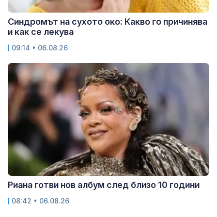
Синдромът на сухото око: Какво го причинява
и как се лекува
09:14 • 06.08.26
Риана готви нов албум след близо 10 години
08:42 • 06.08.26