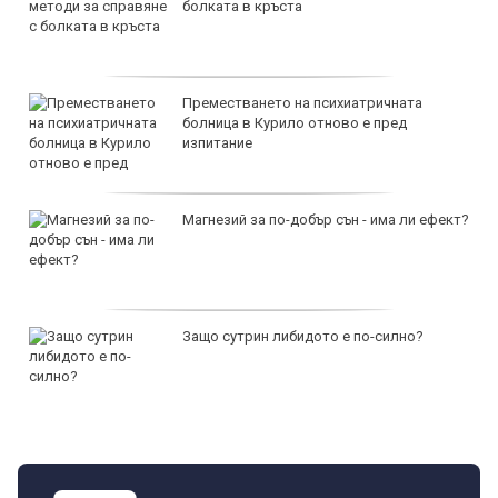
болката в кръста
Преместването на психиатричната
болница в Курило отново е пред
изпитание
Магнезий за по-добър сън - има ли ефект?
Защо сутрин либидото е по-силно?