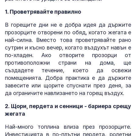
1. Проветрявайте правилно
В горещите дни не е добра идея да държите
прозорците отворени по обяд, когато жегата е
най-силна. Вместо това проветрявайте рано
сутрин и късно вечер, когато въздухът навън е
по-хладен. Ако отворите прозорци от
противоположни страни на дома, ще
създадете течение, което да освежи
помещенията. Добра практика е да държите
завесите или щорите спуснати през деня, за
да ограничите навлизането на горещ въздух.
2. Щори, пердета и сенници - бариера срещу
жегата
Най-много топлина влиза през прозорците.
Инвестицията в по-плътни пердета, ролетни