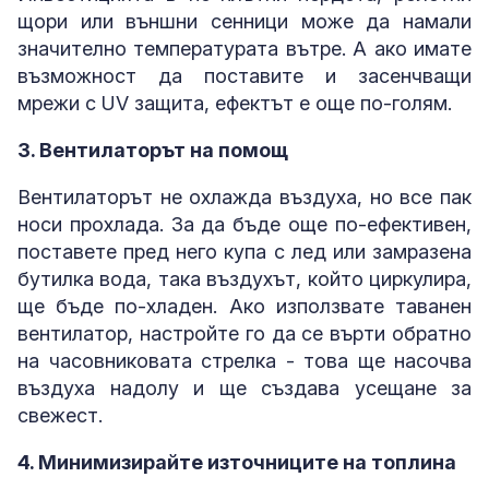
щори или външни сенници може да намали
значително температурата вътре. А ако имате
възможност да поставите и засенчващи
мрежи с UV защита, ефектът е още по-голям.
3. Вентилаторът на помощ
Вентилаторът не охлажда въздуха, но все пак
носи прохлада. За да бъде още по-ефективен,
поставете пред него купа с лед или замразена
бутилка вода, така въздухът, който циркулира,
ще бъде по-хладен. Ако използвате таванен
вентилатор, настройте го да се върти обратно
на часовниковата стрелка - това ще насочва
въздуха надолу и ще създава усещане за
свежест.
4. Минимизирайте източниците на топлина