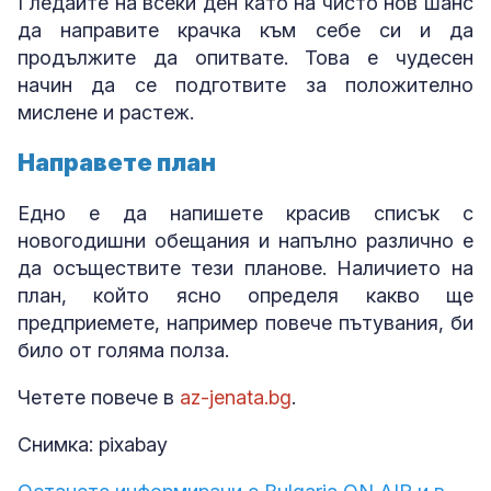
Гледайте на всеки ден като на чисто нов шанс
да направите крачка към себе си и да
продължите да опитвате. Това е чудесен
начин да се подготвите за положително
мислене и растеж.
Направете план
Едно е да напишете красив списък с
новогодишни обещания и напълно различно е
да осъществите тези планове. Наличието на
план, който ясно определя какво ще
предприемете, например повече пътувания, би
било от голяма полза.
Четете повече в
az-jenata.bg
.
Снимка: pixabay