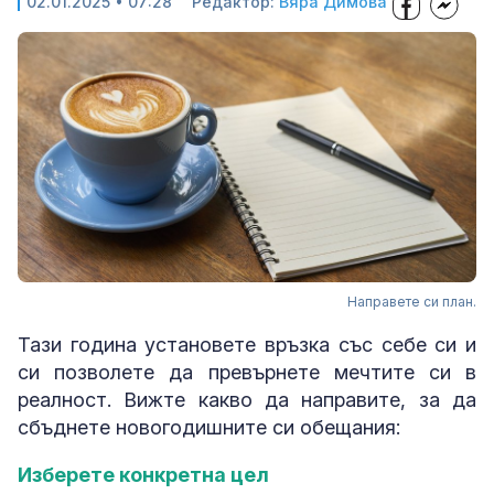
02.01.2025 • 07:28
Редактор:
Вяра Димова
Направете си план.
Тази година установете връзка със себе си и
си позволете да превърнете мечтите си в
реалност. Вижте какво да направите, за да
сбъднете новогодишните си обещания:
Изберете конкретна цел