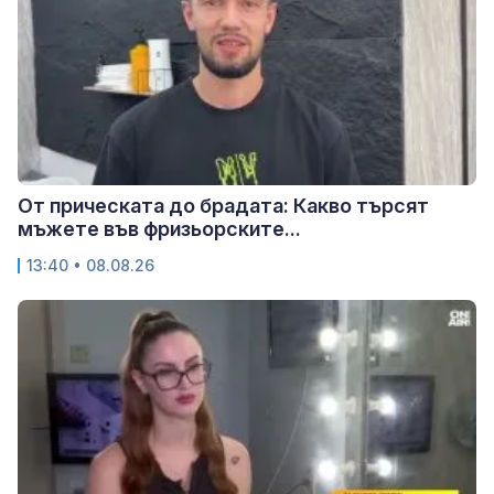
От прическата до брадата: Какво търсят
мъжете във фризьорските...
13:40 • 08.08.26