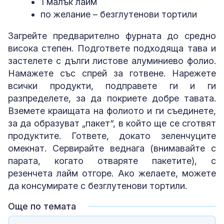
1 малък лайм
по желание – безглутенови тортили
Загрейте предварително фурната до средно
висока степен. Подгответе подходяща тава и
застелете с дълги листове алуминиево фолио.
Намажете със спрей за готвене. Нарежете
всички продукти, подправете ги и ги
разпределете, за да покриете добре тавата.
Вземете краищата на фолиото и ги съединете,
за да образуват „пакет“, в който ще се сготвят
продуктите. Гответе, докато зеленчуците
омекнат. Сервирайте веднага (внимавайте с
парата, когато отваряте пакетите), с
резенчета лайм отгоре. Ако желаете, можете
да консумирате с безглутенови тортили.
Още по темата