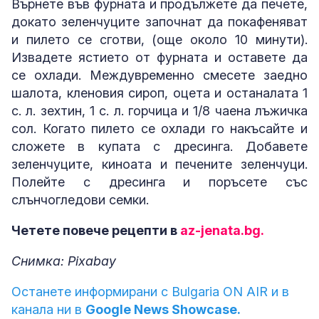
Върнете във фурната и продължете да печете,
докато зеленчуците започнат да покафеняват
и пилето се сготви, (още около 10 минути).
Извадете ястието от фурната и оставете да
се охлади. Междувременно смесете заедно
шалота, кленовия сироп, оцета и останалата 1
с. л. зехтин, 1 с. л. горчица и 1/8 чаена лъжичка
сол. Когато пилето се охлади го накъсайте и
сложете в купата с дресинга. Добавете
зеленчуците, киноата и печените зеленчуци.
Полейте с дресинга и поръсете със
слънчогледови семки.
Четете повече рецепти в
az-jenata.bg.
Снимка: Pixabay
Останете информирани с Bulgaria ON AIR и в
канала ни в
Google News Showcase.