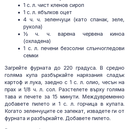
1 с. л. чист кленов сироп
1 с. л. ябълков оцет
4 ч. ч. зеленчуци (като спанак, зеле,
рукола)
½ ч. ч. варена червена киноа
(охладена)
1 с. л. печени безсолни слънчогледови
семки
Загрейте фурната до 220 градуса. В средно
голяма купа разбъркайте нарязания сладък
картоф и лука, заедно с 1 с. л. олио, чесън на
прах и 1/8 ч. л. сол. Разстелете върху голяма
тава и печете за 15 минути. Междувременно
добавете пилето и 1 с. л. горчица в купата.
Когато зеленчуците се запекат, извадете ги от
фурната и разбъркайте. Добавете пилето.