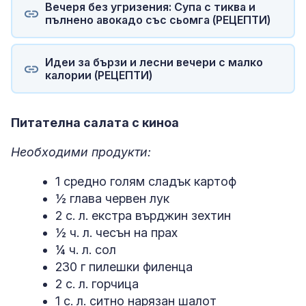
Вечеря без угризения: Супа с тиква и
пълнено авокадо със сьомга (РЕЦЕПТИ)
Идеи за бързи и лесни вечери с малко
калории (РЕЦЕПТИ)
Питателна салата с киноа
Необходими продукти:
1 средно голям сладък картоф
½ глава червен лук
2 с. л. екстра върджин зехтин
½ ч. л. чесън на прах
¼ ч. л. сол
230 г пилешки филенца
2 с. л. горчица
1 с. л. ситно нарязан шалот