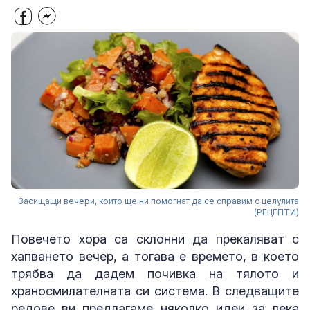
Засищащи вечери, които ще ни помогнат да се справим с целулита
(РЕЦЕПТИ)
Повечето хора са склонни да прекаляват с
хапването вечер, а тогава е времето, в което
трябва да дадем почивка на тялото и
храносмилателната си система. В следващите
редове ви предлагаме няколко идеи за лека