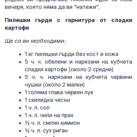
вечеря, която няма да ви "натежи".
Пилешки гърди с гарнитура от сладки
картофи
Ще са ви необходими:
1 кг пилешки гърди без кост и кожа
5 ч. ч. обелени и нарязани на кубчета
сладки картофи (около 2 средни)
5 ч. ч. нарязани на кубчета червени
чушки (около 2 малки)
1 голяма глава червен лук
1 скилидка чесън
1 ч. л. сол
1 ч. л. чили на прах
½ ч. л. смлян кимион
½ ч. л. сух риган