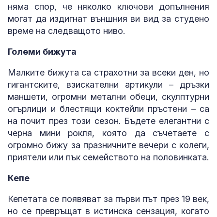
няма спор, че няколко ключови допълнения
могат да издигнат външния ви вид за студено
време на следващото ниво.
Големи бижута
Малките бижута са страхотни за всеки ден, но
гигантските, взискателни артикули – дръзки
маншети, огромни метални обеци, скулптурни
огърлици и блестящи коктейли пръстени – са
на почит през този сезон. Бъдете елегантни с
черна мини рокля, която да съчетаете с
огромно бижу за празничните вечери с колеги,
приятели или пък семейството на половинката.
Кепе
Кепетата се появяват за първи път през 19 век,
но се превръщат в истинска сензация, когато