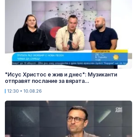
"Исус Христос е жив и днес": Музиканти
отправят послание за вярата...
12:30 • 10.08.26