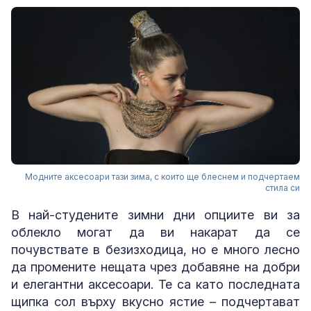
Модните аксесоари тази зима, с които ще блеснем и подчертаем
стила си
В най-студените зимни дни опциите ви за
облекло могат да ви накарат да се
почувствате в безизходица, но е много лесно
да промените нещата чрез добавяне на добри
и елегантни аксесоари. Те са като последната
щипка сол върху вкусно ястие – подчертават