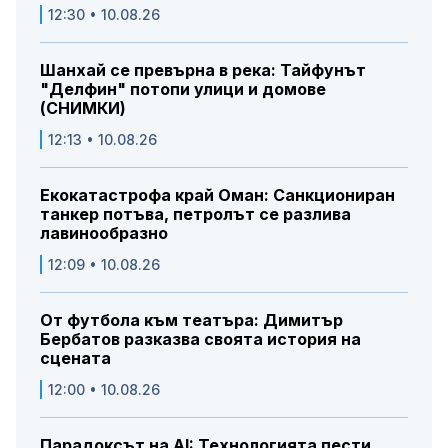
12:30 • 10.08.26
Шанхай се превърна в река: Тайфунът
"Делфин" потопи улици и домове
(СНИМКИ)
12:13 • 10.08.26
Екокатастрофа край Оман: Санкциониран
танкер потъва, петролът се разлива
лавинообразно
12:09 • 10.08.26
От футбола към театъра: Димитър
Бербатов разказва своята история на
сцената
12:00 • 10.08.26
Парадоксът на AI: Технологията пести