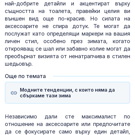
най-добрите детайли и акцентират върху
същността на тоалета, правейки целия ви
външен вид още по-красив. Но силата на
аксесоарите не спира дотук. Те могат да
послужат като определящи маркери на вашия
личен стил, особено през зимата, когато
открояващ се шал или забавно колие могат да
преобърнат визията от ненатрапчива в стилен
шедьовър.
Още по темата
Модните тенденции, с които няма да
сбъркаме тази зима
Независимо дали сте максималист по
отношение на аксесоарите или предпочитате
да се фокусирате само върху един детайл,