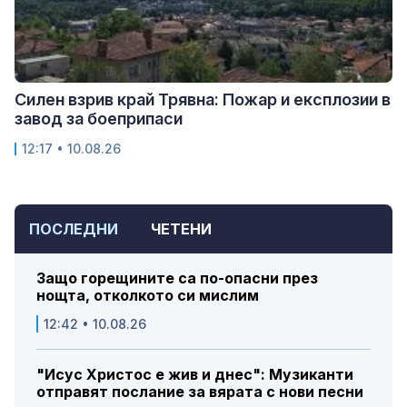
Силен взрив край Трявна: Пожар и експлозии в
завод за боеприпаси
12:17 • 10.08.26
ПОСЛЕДНИ
ЧЕТЕНИ
Защо горещините са по-опасни през
нощта, отколкото си мислим
12:42 • 10.08.26
"Исус Христос е жив и днес": Музиканти
отправят послание за вярата с нови песни