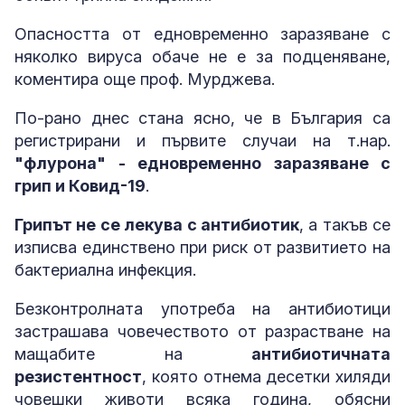
Опасността от едновременно заразяване с
няколко вируса обаче не е за подценяване,
коментира още проф. Мурджева.
По-рано днес стана ясно, че в България са
регистрирани и първите случаи на т.нар.
"флурона" - едновременно заразяване с
грип и Ковид-19
.
Грипът не се лекува с антибиотик
, а такъв се
изписва единствено при риск от развитието на
бактериална инфекция.
Безконтролната употреба на антибиотици
застрашава човечеството от разрастване на
мащабите на
антибиотичната
резистентност
, която отнема десетки хиляди
човешки животи всяка година, обясни