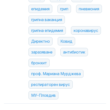
епидемия
грип
пневмония
грипна ваканция
грипна епидемия
коронавирус
Директно
Ковид
заразяване
антибиотик
бронхит
проф. Мариана Мурджева
респираторен вирус
МУ-Пловдив