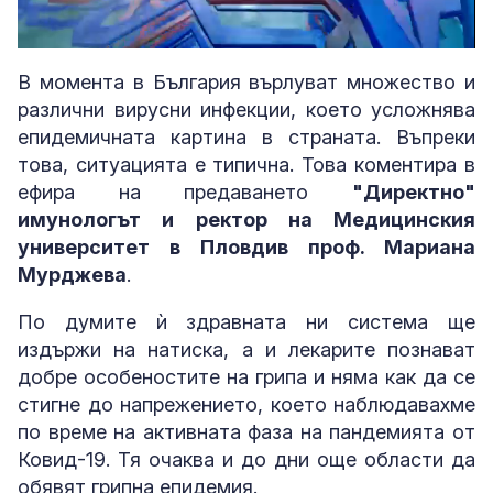
Loaded
:
Unmute
5.06%
В момента в България върлуват множество и
различни вирусни инфекции, което усложнява
епидемичната картина в страната. Въпреки
това, ситуацията е типична. Това коментира в
ефира на предаването
"Директно"
имунологът и ректор на Медицинския
университет в Пловдив проф. Мариана
Мурджева
.
По думите ѝ здравната ни система ще
издържи на натиска, а и лекарите познават
добре особеностите на грипа и няма как да се
стигне до напрежението, което наблюдавахме
по време на активната фаза на пандемията от
Ковид-19. Тя очаква и до дни още области да
обявят грипна епидемия.