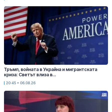
Тръмп, войната в Украйна и мигрантската
криза: Светът влиза в...
20:45 • 06.08.26