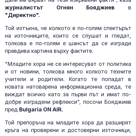
журналистът Огнян Бояджиев
в
"Директно".
Той изтъкна, че колкото е по-голям спектърът
на източниците, които се слушат и гледат,
толкова е по-голям е шансът да се изгради
правдива картина върху фактите.
"Младите хора не се интересуват от политика
и от новини, толкова много колкото техните
учители и родители. Когато те попадат в
новата натоварена информационна среда, те
виждат всичко като за първи път и имат по-
добре изградени рефлекси", посочи Бояджиев
пред
Bulgaria ON AIR.
Той препоръча на младите хора да разширят
кръга на проверени и достоверни източници,