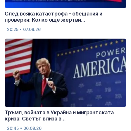
След всяка катастрофа - обещания и
проверки: Колко още жертви...
20:25 • 07.08.26
Тръмп, войната в Украйна и мигрантската
криза: Светът влиза в...
20:45 • 06.08.26