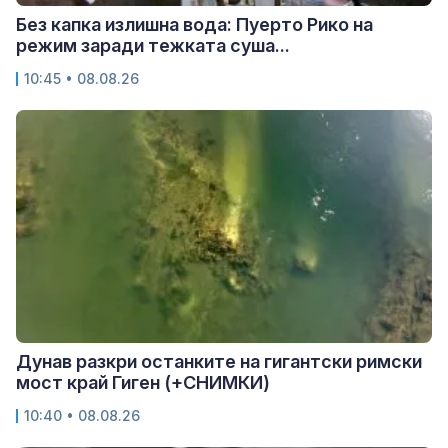
Без капка излишна вода: Пуерто Рико на
режим заради тежката суша...
10:45 • 08.08.26
Дунав разкри останките на гигантски римски
мост край Гиген (+СНИМКИ)
10:40 • 08.08.26