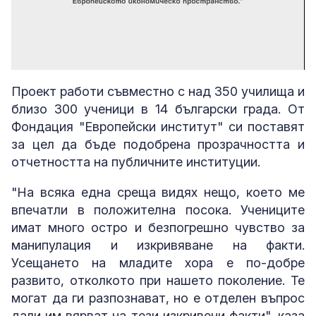
Loaded
:
Unmute
5.30%
Проект работи съвместно с над 350 училища и
близо 300 ученици в 14 български града. От
Фондация "Европейски институт" си поставят
за цел да бъде подобрена прозрачността и
отчетността на публичните институции.
"На всяка една среща видях нещо, което ме
впечатли в положителна посока. Учениците
имат много остро и безпогрешно чувство за
манипулация и изкривяване на факти.
Усещането на младите хора е по-добре
развито, отколкото при нашето поколение. Те
могат да ги разпознават, но е отделен въпрос
дали им вярват на тези изкривени факти", каза