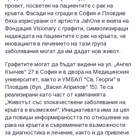
проект, посветен на пациентите с рак на
кръвта. Фасади на сгради в София и Пловдив
бяха изрисувани от артиста JahOne и екипа на
Фондация Visionary с графити, символизиращи
надеждата на пациентите с рак на кръвта, че
иновациите в лечението на тази група
заболявания могат да им дадат нов живот.
Графитите могат да бъдат видени на ул. „Ангел
Кънчев“ 27 в София и в двора на Медицинския
университет, както и УМБАЛ "Св. Георги" в
Пловдив (бул. „Васил Априлов“ 15). Те са
реализирани като част от кампанията
„Животът със злокачествени заболявания на
кръвта е възможен!“. Инициативата има за цел
да повиши информираността по отношение на
рака на кръвта и съвременните възможности
за диагностика и лечение, както и да привлече