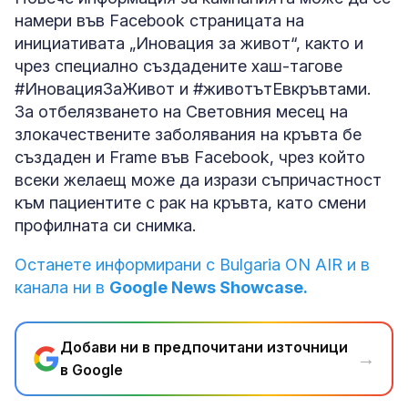
намери във Facebook страницата на
инициативата „Иновация за живот“, както и
чрез специално създадените хаш-тагове
#ИновацияЗаЖивот и #животътЕвкръвтами.
За отбелязването на Световния месец на
злокачествените заболявания на кръвта бе
създаден и Frame във Facebook, чрез който
всеки желаещ може да изрази съпричастност
към пациентите с рак на кръвта, като смени
профилната си снимка.
Останете информирани с Bulgaria ON AIR и в
канала ни в
Google News Showcase.
Добави ни в предпочитани източници
→
в Google