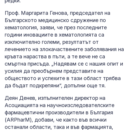
редки.
Проф. Маргарита Генова, председател на
Българското медицинско сдружение по
хематология, заяви, че през последните
години иновациите в хематологията са
изключително големи, резултатът от
лечението на злокачаствените заболявания на
кръвта нараства в пъти, а те вече не са
смъртна присъда. „Надявам се с нашия опит и
усилия да преобърнем представите на
обществото и успехите в тази област трябва
да бъдат подкрепяни“, допълни още тя.
Деян Денев, изпълнителен директор на
Асоциацията на научноизследователските
фармацевтични производители в България
(ARPharM), добави, че както във всички
останали области, така и във фармацията,