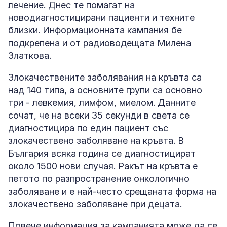
лечение. Днес те помагат на
новодиагностицирани пациенти и техните
близки. Информационната кампания бе
подкрепена и от радиоводещата Милена
Златкова.
Злокачествените заболявания на кръвта са
над 140 типа, а основните групи са основно
три - левкемия, лимфом, миелом. Данните
сочат, че на всеки 35 секунди в света се
диагностицира по един пациент със
злокачествено заболяване на кръвта. В
България всяка година се диагностицират
около 1500 нови случая. Ракът на кръвта е
петото по разпространение онкологично
заболяване и е най-често срещаната форма на
злокачествено заболяване при децата.
Повече информация за кампанията може да се