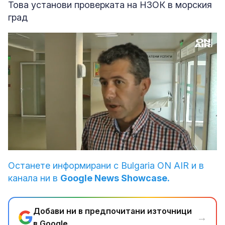
Това установи проверката на НЗОК в морския
град
Loaded
:
Unmute
100.00%
Останете информирани с Bulgaria ON AIR и в
канала ни в
Google News Showcase.
Добави ни в предпочитани източници
→
в Google