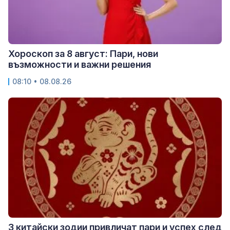
Хороскоп за 8 август: Пари, нови
възможности и важни решения
08:10 • 08.08.26
3 китайски зодии привличат пари и успех след