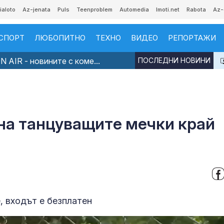
ialoto
Az-jenata
Puls
Teenproblem
Automedia
Imoti.net
Rabota
Az-
СПОРТ
ЛЮБОПИТНО
ТЕХНО
ВИДЕО
РЕПОРТАЖИ
 AIR - новините с коме...
ПОСЛЕДНИ НОВИНИ
 на танцуващите мечки край
, входът е безплатен