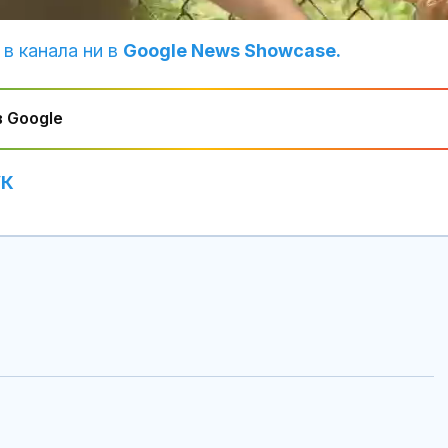
 в канала ни в
Google News Showcase.
 Google
УК
Близо 34°C измериха
Топлинен удар
зад Полярния кръг
дехидратация
кърмачета: к
трябва да зн
родителите