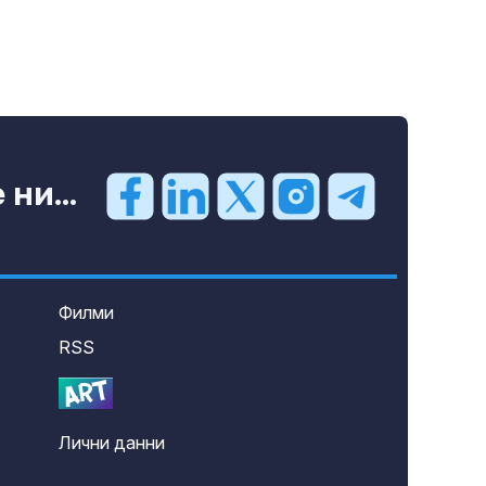
ни...
Филми
RSS
Лични данни