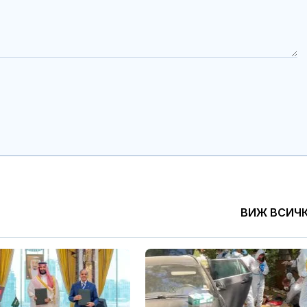
Тренировка за
Кървене след
дълголетие: 6
трябва ли да 
упражнения, които
притеснявам
всяка жена след 40
ави
МВнР: Настояваме Ива
Почти полов
Михайлова да получи
бебета по све
достъп до адекватна
изключителн
медицинска грижа
кърмени през
шест месеца
7 идеи за "Направи си
Как се проме
сам" за дома
костите с на
на възрастта
ВИЖ ВСИЧ