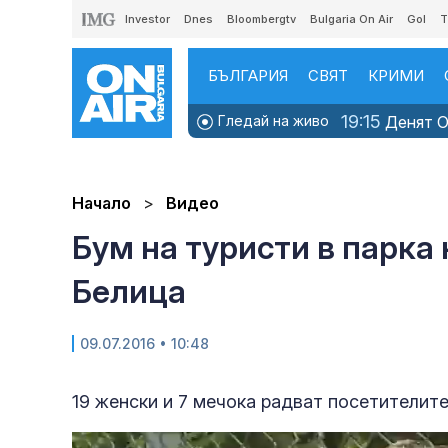
Investor
Dnes
Bloombergtv
Bulgaria On Air
Gol
T
БЪЛГАРИЯ
СВЯТ
КРИМИ
19:15
Гледай на живо
Денят ON
Начало
Видео
Бум на туристи в парка
Белица
09.07.2016 • 10:48
19 женски и 7 мечока радват посетителите