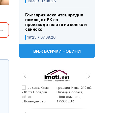
19:38 • 07.08.26
България иска извънредна
помощ от ЕК за
производителите на мляко и
свинско
→
19:25 • 07.08.26
ВИЖ ВСИЧКИ НОВИНИ
 и
продава, Къща, 210 m2
 при
Пловдив област,
акво
с.Войводиново,
аят
175000 EUR