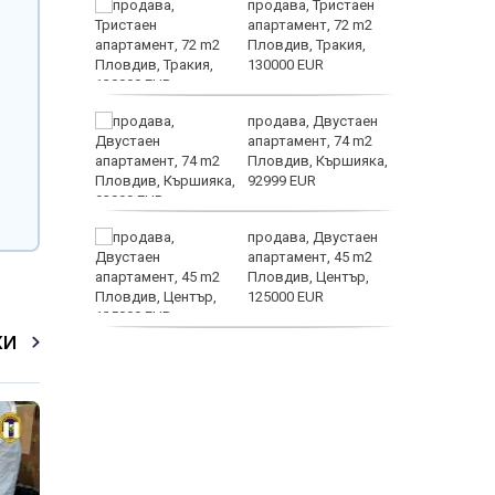
 секс –
продава, Тристаен
се
апартамент, 72 m2
е?
Пловдив, Тракия,
130000 EUR
Полярни
ината
продава, Двустаен
та са
апартамент, 74 m2
о
Пловдив, Кършияка,
 първите
92999 EUR
Terafab
нят
продава, Двустаен
предване
апартамент, 45 m2
?
Пловдив, Център,
125000 EUR
КИ
продава, Тристаен
апартамент, 91 m2
Пловдив, Център,
179000 EUR