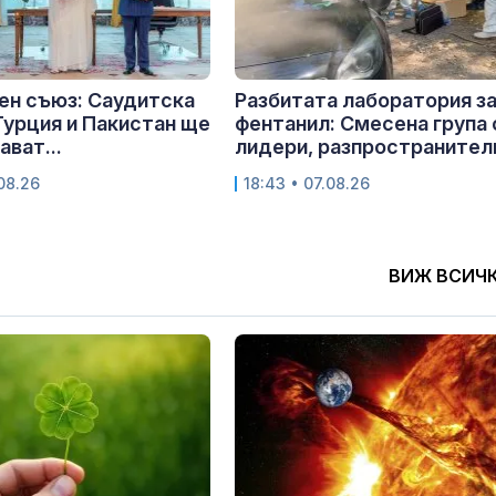
ен съюз: Саудитска
Разбитата лаборатория з
Турция и Пакистан ще
фентанил: Смесена група 
ават...
лидери, разпространители
.08.26
18:43 • 07.08.26
ВИЖ ВСИЧ