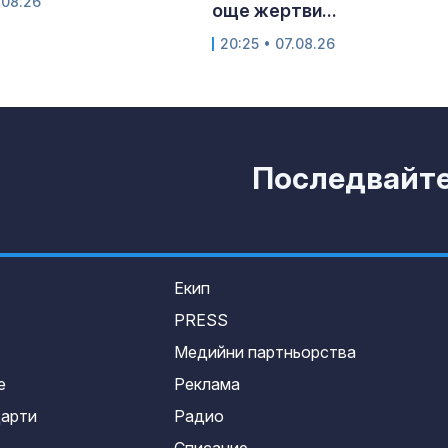
.08.26
още жертви...
20:25 • 07.08.26
Последвайте 
Екип
PRESS
Медийни партньорства
е
Реклама
дарти
Радио