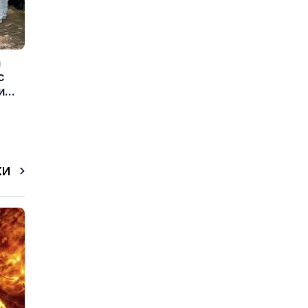
а
с
...
КИ