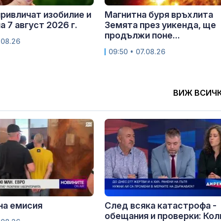
привличат изобилие и
Магнитна буря връхлита
а 7 август 2026 г.
Земята през уикенда, ще
продължи поне...
.08.26
09:50 • 07.08.26
ВИЖ ВСИЧ
на емисия
След всяка катастрофа -
обещания и проверки: Кол