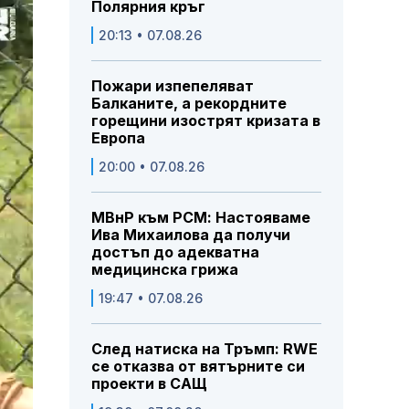
Полярния кръг
20:13 • 07.08.26
Пожари изпепеляват
Балканите, а рекордните
горещини изострят кризата в
Европа
20:00 • 07.08.26
МВнР към РСМ: Настояваме
Ива Михаилова да получи
достъп до адекватна
медицинска грижа
19:47 • 07.08.26
След натиска на Тръмп: RWE
се отказва от вятърните си
проекти в САЩ