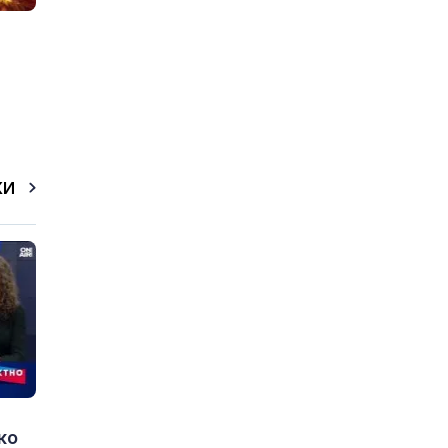
КИ
ко