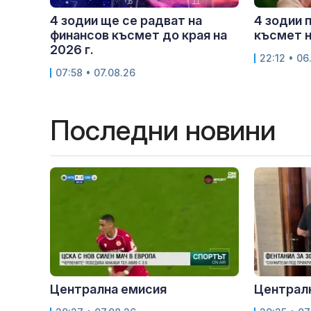
4 зодии ще се радват на
4 зодии 
финансов късмет до края на
късмет н
2026 г.
22:12 • 06
07:58 • 07.08.26
Последни новини
Централна емисия
Централ