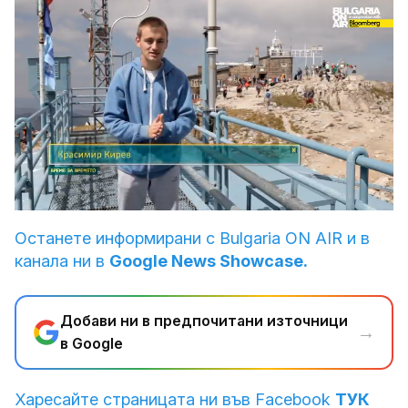
Loaded
:
Unmute
5.93%
Останете информирани с Bulgaria ON AIR и в
канала ни в
Google News Showcase.
Добави ни в предпочитани източници
→
в Google
Харесайте страницата ни във Facebook
ТУК