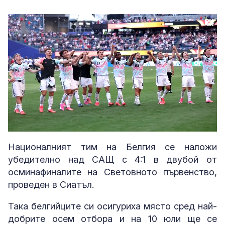
Loaded
:
Unmute
100.00%
Националният тим на Белгия се наложи
убедително над САЩ с 4:1 в двубой от
осминафиналите на Световното първенство,
проведен в Сиатъл.
Така белгийците си осигуриха място сред най-
добрите осем отбора и на 10 юли ще се