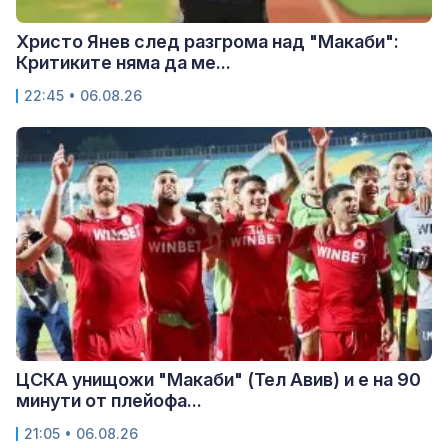
Христо Янев след разгрома над "Макаби":
Критиките няма да ме...
22:45 • 06.08.26
ЦСКА унищожи "Макаби" (Тел Авив) и е на 90
минути от плейофа...
21:05 • 06.08.26