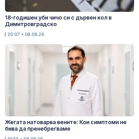
18-годишен уби чичо си с дървен кол в
Димитровградско
20:07 • 08.08.26
Жегата натоварва вените: Кои симптоми не
бива да пренебрегваме
19:53 • 08.08.26