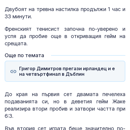
Двубоят на тревна настилка продължи 1 час и
33 минути.
Френският тенисист започна по-уверено и
успя да пробие още в откриващия гейм на
срещата.
Още по темата
Григор Димитров прегази ирландец и е
на четвъртфинал в Дъблин
До края на първия сет двамата печелеха
подаванията си, но в деветия гейм Жаке
реализира втори пробив и затвори частта при
6:3.
Във втория сет играта беше значително по-