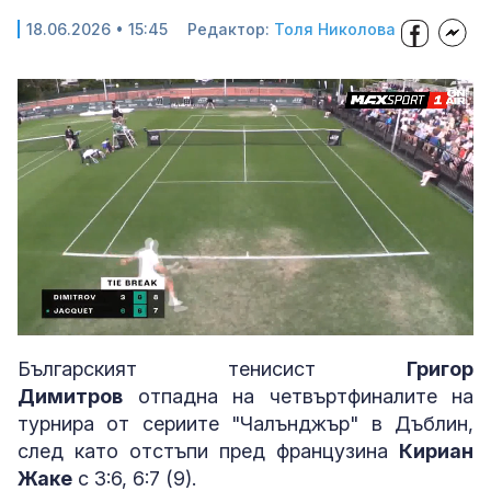
18.06.2026 • 15:45
Редактор:
Толя Николова
Loaded
:
Unmute
62.93%
Българският тенисист
Григор
Димитров
отпадна на четвъртфиналите на
турнира от сериите "Чалънджър" в Дъблин,
след като отстъпи пред французина
Кириан
Жаке
с 3:6, 6:7 (9).