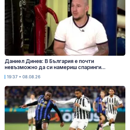
Даниел Динев: В България е почти
невъзможно да си намериш спаринги...
19:37 • 08.08.26