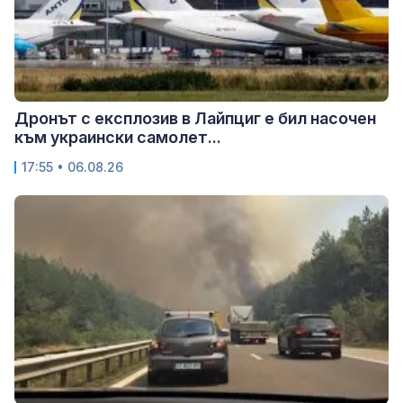
Дронът с експлозив в Лайпциг е бил насочен
към украински самолет...
17:55 • 06.08.26