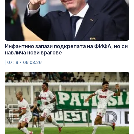
Инфантино запази подкрепата на ФИФА, но си
навлича нови врагове
07:18 • 06.08.26