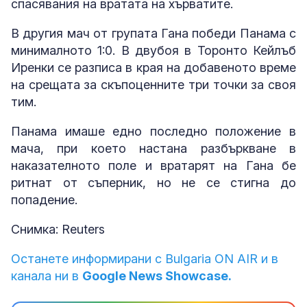
спасявания на вратата на хърватите.
В другия мач от групата Гана победи Панама с
минималното 1:0. В двубоя в Торонто Кейлъб
Иренки се разписа в края на добавеното време
на срещата за скъпоценните три точки за своя
тим.
Панама имаше едно последно положение в
мача, при което настана разбъркване в
наказателното поле и вратарят на Гана бе
ритнат от съперник, но не се стигна до
попадение.
Снимка: Reuters
Останете информирани с Bulgaria ON AIR и в
канала ни в
Google News Showcase.