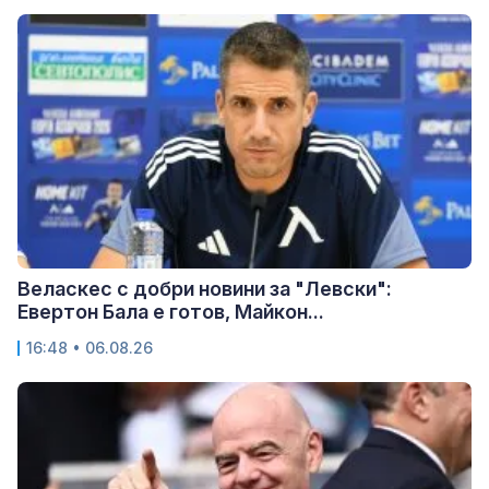
Веласкес с добри новини за "Левски":
Евертон Бала е готов, Майкон...
16:48 • 06.08.26