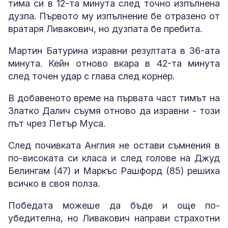
тима си в 12-та минута след точно изпълнена
дузпа. Първото му изпълнение бе отразено от
вратаря Ливакович, но дузпата бе пребита.
Мартин Батурина изравни резултата в 36-ата
минута. Кейн отново вкара в 42-та минута
след точен удар с глава след корнер.
В добавеното време на първата част тимът на
Златко Далич съумя отново да изравни - този
път чрез Петър Муса.
След почивката Англия не остави съмнения в
по-високата си класа и след голове на Джуд
Белингам (47) и Маркъс Рашфорд (85) решиха
всичко в своя полза.
Победата можеше да бъде и още по-
убедителна, но Ливакович направи страхотни