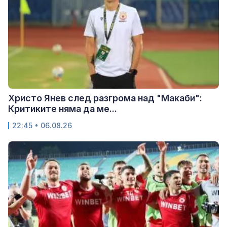
Христо Янев след разгрома над "Макаби":
Критиките няма да ме...
22:45 • 06.08.26