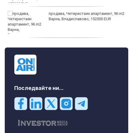
продава, Четиристаен апартамент, 96 m2
Варна, Владиславово, 152000 EUR
продава, Къща, 370 m2 София област, гр.
Костинброд, 358000 EUR
Последвайте ни...