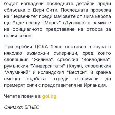
бъдат изгладени последните детайли преди
сблъсъка с Дери Сити. Последната проверка
на "червените" преди мачовете от Лига Европа
ще бъде срещу "Марек" (Дупница) в рамките
на официалното представяне на отбора за
новия сезон.
При жребия ЦСКА беше поставен в група с
няколко възможни съперници, сред които
словашкия "Жилина", сръбския "Войводина",
румънския "Университатя" (Клуж), словенския
"Алуминий" и исландския "Вестри". В крайна
сметка съдбата отреди столичани да
премерят сили с представителя на Ирландия.
Четете повече в
gol.bg.
Снимка: БГНЕС