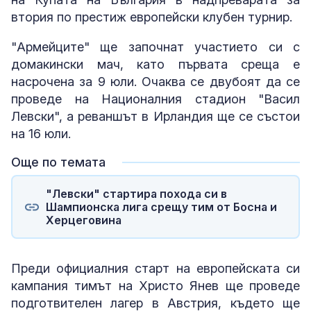
втория по престиж европейски клубен турнир.
"Армейците" ще започнат участието си с
домакински мач, като първата среща е
насрочена за 9 юли. Очаква се двубоят да се
проведе на Националния стадион "Васил
Левски", а реваншът в Ирландия ще се състои
на 16 юли.
Още по темата
"Левски" стартира похода си в
Шампионска лига срещу тим от Босна и
Херцеговина
Преди официалния старт на европейската си
кампания тимът на Христо Янев ще проведе
подготвителен лагер в Австрия, където ще