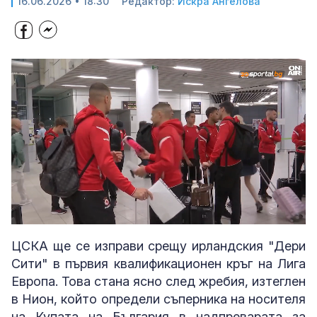
16.06.2026 • 18:30
Редактор:
Искра Ангелова
Loaded
:
Unmute
70.94%
ЦСКА ще се изправи срещу ирландския "Дери
Сити" в първия квалификационен кръг на Лига
Европа. Това стана ясно след жребия, изтеглен
в Нион, който определи съперника на носителя
на Купата на България в надпреварата за