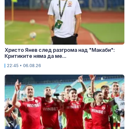
Христо Янев след разгрома над "Макаби":
Критиките няма да ме...
22:45 • 06.08.26