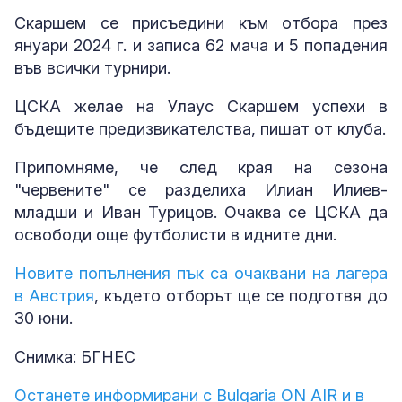
Скаршем се присъедини към отбора през
януари 2024 г. и записа 62 мача и 5 попадения
във всички турнири.
ЦСКА желае на Улаус Скаршем успехи в
бъдещите предизвикателства, пишат от клуба.
Припомняме, че след края на сезона
"червените" се разделиха Илиан Илиев-
младши и Иван Турицов. Очаква се ЦСКА да
освободи още футболисти в идните дни.
Новите попълнения пък са очаквани на лагера
в Австрия
, където отборът ще се подготвя до
30 юни.
Снимка: БГНЕС
Останете информирани с Bulgaria ON AIR и в