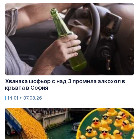
Хванаха шофьор с над 3 промила алкохол в
кръвта в София
14:01 • 07.08.26