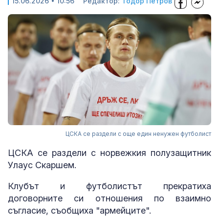
15.06.2026 • 10:56
Редактор:
Тодор Петров
ЦСКА се раздели с още един ненужен футболист
ЦСКА се раздели с норвежкия полузащитник
Улаус Скаршем.
Клубът и футболистът прекратиха
договорните си отношения по взаимно
съгласие, съобщиха "армейците".