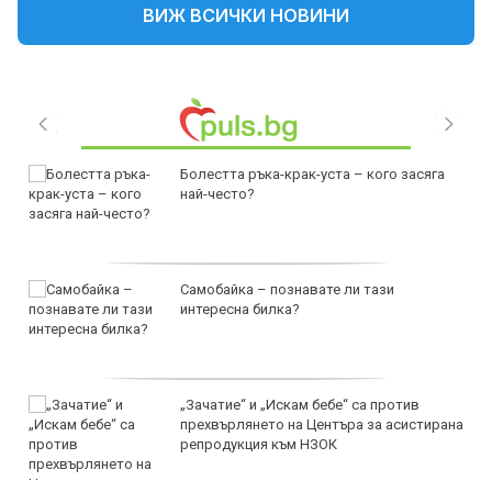
ВИЖ ВСИЧКИ НОВИНИ
Болестта ръка-крак-уста – кого засяга
най-често?
Самобайка – познавате ли тази
интересна билка?
„Зачатие“ и „Искам бебе“ са против
прехвърлянето на Центъра за асистирана
репродукция към НЗОК