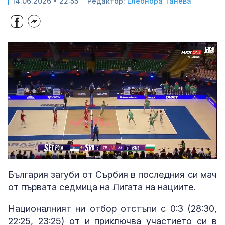
14.06.2026 • 22:55
Редактор:
Елеонора Танева
Loaded
:
Unmute
48.61%
България загуби от Сърбия в последния си мач
от първата седмица на Лигата на нациите.
Националният ни отбор отстъпи с 0:3 (28:30,
22:25, 23:25) от и приключва участието си в