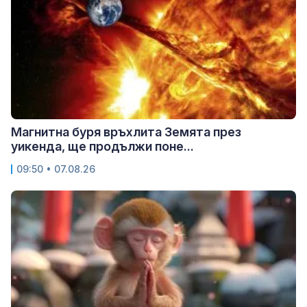
Магнитна буря връхлита Земята през
уикенда, ще продължи поне...
09:50 • 07.08.26