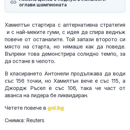
оглави шампионата
Хамилтън стартира с алтернативна стратегия
и с най-меките гуми, с идея да спира веднъж
повече от останалите. Той запази второто си
място на старта, но нямаше как да поведе.
Въпреки това демонстрира солидно темпо, за
да остане в челото.
В класирането Антонели продължава да води
със 156 точки, но Хамилтън вече е със 115, а
Джордж Ръсел е със 106, така че част от
аванса на лидера бе ликвидиран.
Четете повече в
gol.bg
Снимка: Reuters