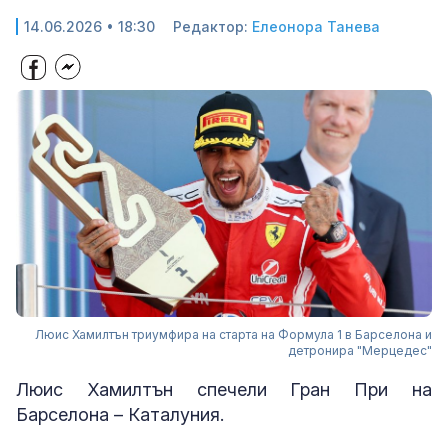
14.06.2026 • 18:30
Редактор:
Елеонора Танева
Люис Хамилтън триумфира на старта на Формула 1 в Барселона и
детронира "Мерцедес"
Люис Хамилтън спечели Гран При на
Барселона – Каталуния.