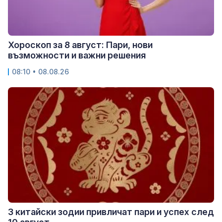
Хороскоп за 8 август: Пари, нови
възможности и важни решения
08:10 • 08.08.26
3 китайски зодии привличат пари и успех след