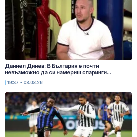
Даниел Динев: В България е почти
невъзможно да си намериш спаринги...
19:37 • 08.08.26