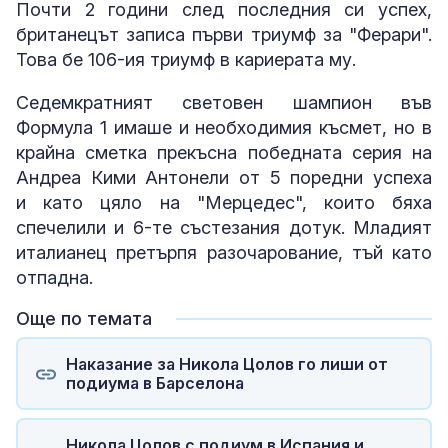
Почти 2 години след последния си успех,
британецът записа първи триумф за "Ферари".
Това бе 106-ия триумф в кариерата му.
Седемкратният световен шампион във
Формула 1 имаше и необходимия късмет, но в
крайна сметка прекъсна победната серия на
Андреа Кими Антонели от 5 поредни успеха
и като цяло на "Мерцедес", които бяха
спечелили и 6-те състезания дотук. Младият
италианец претърпя разочарование, тъй като
отпадна.
Още по темата
Наказание за Никола Цолов го лиши от
подиума в Барселона
Никола Цолов с подиум в Испания и