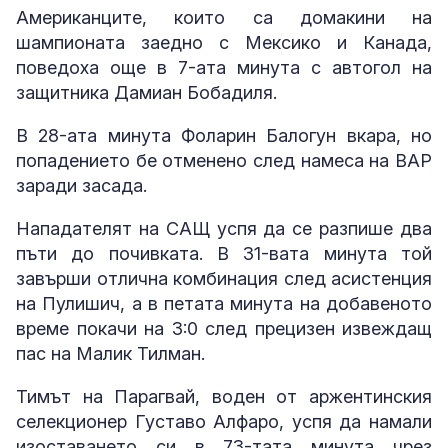
Американците, които са домакини на
шампионата заедно с Мексико и Канада,
поведоха още в 7-ата минута с автогол на
защитника Дамиан Бобадиля.
В 28-ата минута Фоларин Балогун вкара, но
попадението бе отменено след намеса на ВАР
заради засада.
Нападателят на САЩ успя да се разпише два
пъти до почивката. В 31-вата минута той
завърши отлична комбинация след асистенция
на Пулишич, а в петата минута на добавеното
време покачи на 3:0 след прецизен извеждащ
пас на Малик Тилман.
Тимът на Парагвай, воден от аржентинския
селекционер Густаво Алфаро, успя да намали
изоставането си в 73-тата минута чрез