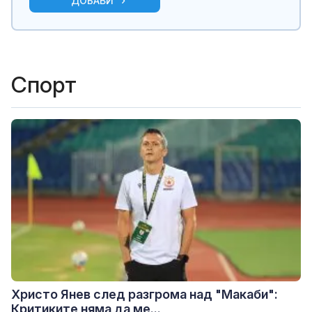
ДОБАВИ
Спорт
Христо Янев след разгрома над "Макаби":
Критиките няма да ме...