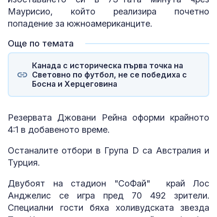
Маурисио, който реализира почетно
попадение за южноамериканците.
Още по темата
Канада с историческа първа точка на
Световно по футбол, не се победиха с
Босна и Херцеговина
Резервата Джовани Рейна оформи крайното
4:1 в добавеното време.
Останалите отбори в Група D са Австралия и
Турция.
Двубоят на стадион "СоФай" край Лос
Анджелис се игра пред 70 492 зрители.
Специални гости бяха холивудската звезда