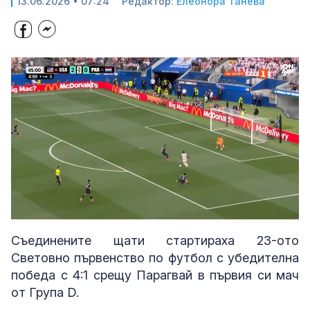
13.06.2026 • 07:24
Редактор:
Елеонора Танева
Loaded
:
Unmute
100.00%
Съединените щати стартираха 23-ото
Световно първенство по футбол с убедителна
победа с 4:1 срещу Парагвай в първия си мач
от Група D.