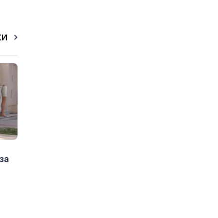
КИ
за