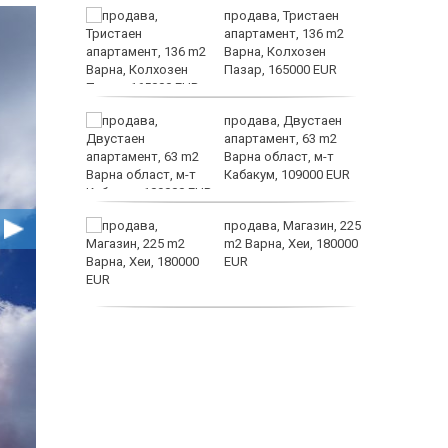
ем
продава, Тристаен
йк и за
апартамент, 136 m2
 да
Варна, Колхозен
Пазар, 165000 EUR
заболяв
а
продава, Двустаен
жимът и
апартамент, 63 m2
Варна област, м-т
т
Кабакум, 109000 EUR
пеперуд
от
продава, Магазин, 225
султ се
m2 Варна, Хеи, 180000
EUR
продава, Офис, 141 m2
Варна, Бриз, 112000
EUR