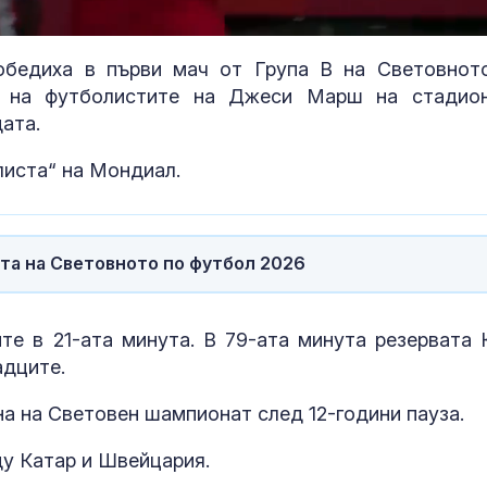
Remaining
-
0:00
Loaded
:
Picture-
Fullscreen
100.00%
in-
Picture
Time
обедиха в първи мач от Група В на Световнот
то на футболистите на Джеси Марш на стадио
дата.
листа“ на Мондиал.
рта на Световното по футбол 2026
те в 21-ата минута. В 79-ата минута резервата 
адците.
Красота, блясък и
Можем ли да
война: Блогърката,
до 146 години,
на на Световен шампионат след 12-години пауза.
която прави руската
повече?
пропаганда модерна
ду Катар и Швейцария.