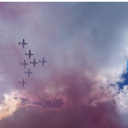
Какви послания ни
Как да избер
носят нощните
протеинов ше
пеперуди?
какво трябва
внимаваме?
ЦСКА лепна три
Психология з
звучни шамара на
родители: Ре
Макаби Тел Авив в
чувството за
Лига Европа
предвидимос
Пийт Дейвидсън
Защо рискът 
преживя Елси Хюит,
исхемичен ин
има ново гадже
повишава в
горещините?