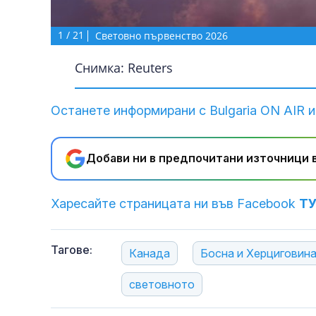
1
/
21
Световно първенство 2026
Снимка: Reuters
Останете информирани с Bulgaria ON AIR и
Добави ни в предпочитани източници в
Харесайте страницата ни във Facebook
Т
Тагове:
Канада
Босна и Херциговин
световното