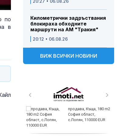
20:27 • 06.08.26
Share
Километрични задръствания
о по
блокираха обходните
на в
маршрути на АМ "Тракия"
20:12 • 06.08.26
ВИЖ ВСИЧКИ НОВИНИ
Кайл
 живеем
продава, Къща, 180 m2
 а и
София област,
с.Лопян, 110000 EUR