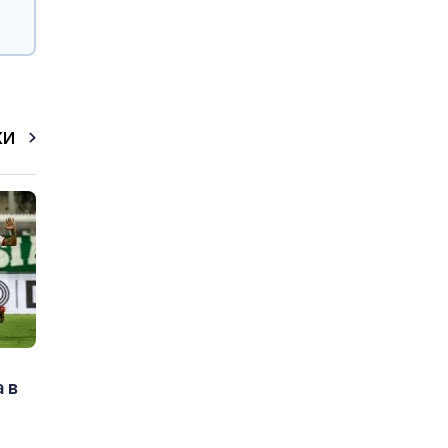
КИ
 в