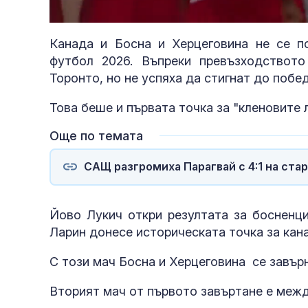
Replay
Unmute
Канада и Босна и Херцеговина не се п
футбол 2026. Въпреки превъзходство
Торонто, но не успяха да стигнат до побе
Това беше и първата точка за "кленовите 
Още по темата
САЩ разгромиха Парагвай с 4:1 на ста
Йово Лукич откри резултата за босненци
Ларин донесе историческата точка за кан
С този мач Босна и Херцеговина се завър
Вторият мач от първото завъртане е меж