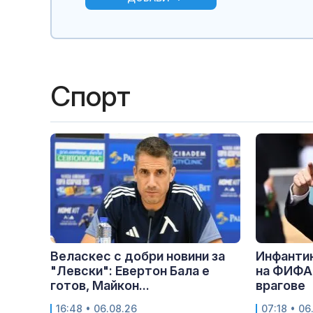
Спорт
Веласкес с добри новини за
Инфантин
"Левски": Евертон Бала е
на ФИФА,
готов, Майкон...
врагове
16:48 • 06.08.26
07:18 • 06