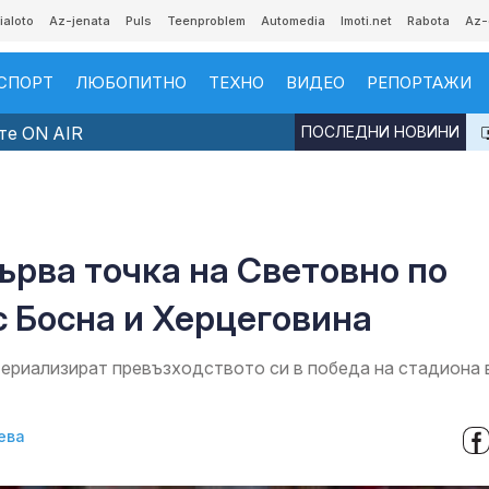
ialoto
Az-jenata
Puls
Teenproblem
Automedia
Imoti.net
Rabota
Az-
СПОРТ
ЛЮБОПИТНО
ТЕХНО
ВИДЕО
РЕПОРТАЖИ
те ON AIR
ПОСЛЕДНИ НОВИНИ
ърва точка на Световно по
с Босна и Херцеговина
ериализират превъзходството си в победа на стадиона 
ева