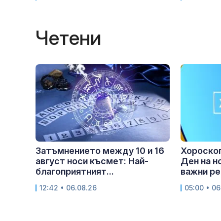
Четени
Затъмнението между 10 и 16
Хороскоп
август носи късмет: Най-
Ден на н
благоприятният...
важни ре
12:42 • 06.08.26
05:00 • 06