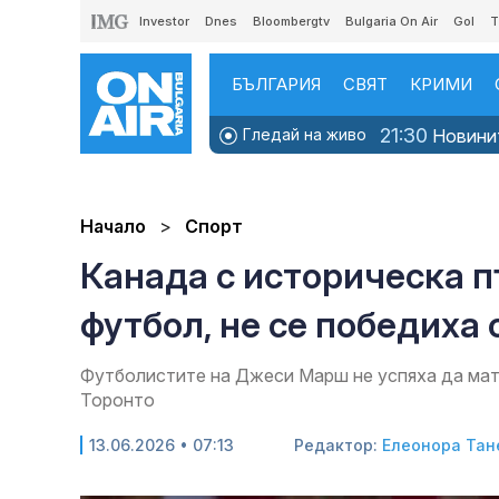
Investor
Dnes
Bloombergtv
Bulgaria On Air
Gol
T
БЪЛГАРИЯ
СВЯТ
КРИМИ
21:30
Гледай на живо
Новини
Начало
Спорт
Канада с историческа п
футбол, не се победиха 
Футболистите на Джеси Марш не успяха да мат
Торонто
13.06.2026 • 07:13
Редактор:
Елеонора Тан