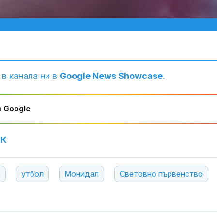
 в канала ни в
Google News Showcase.
 Google
УК
а
утбол
Монидал
Световно първенство