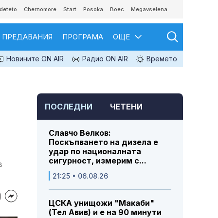
deteto
Chernomore
Start
Posoka
Boec
Megavselena
ПРЕДАВАНИЯ
ПРОГРАМА
ОЩЕ
Новините ON AIR
Радио ON AIR
Времето
ПОСЛЕДНИ
ЧЕТЕНИ
Славчо Велков:
Поскъпването на дизела е
удар по националната
сигурност, измерим с...
в
21:25 • 06.08.26
ЦСКА унищожи "Макаби"
(Тел Авив) и е на 90 минути