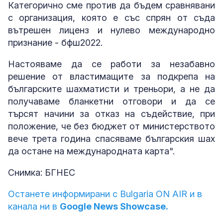
Категорично сме против да бъдем сравнявани
с организация, която е със спрян от съда
вътрешен лиценз и нулево международно
признание - бфш2022.
Настояваме да се работи за незабавно
решение от властимащите за подкрепа на
българските шахматисти и треньори, а не да
получаваме бланкетни отговори и да се
търсят начини за отказ на съдействие, при
положение, че без бюджет от министерството
вече трета година спасяваме българския шах
да остане на международната карта".
Снимка: БГНЕС
Останете информирани с Bulgaria ON AIR и в
канала ни в
Google News Showcase.