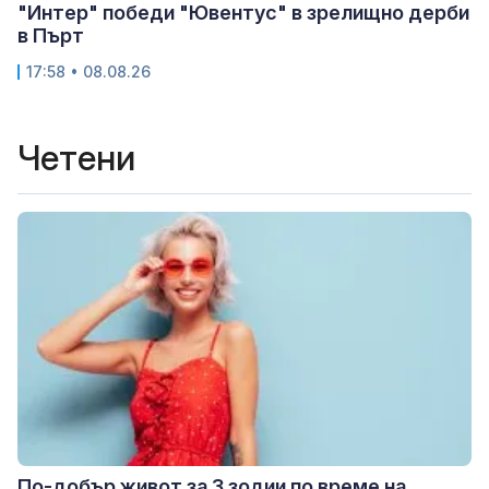
"Интер" победи "Ювентус" в зрелищно дерби
в Пърт
17:58 • 08.08.26
Четени
По-добър живот за 3 зодии по време на