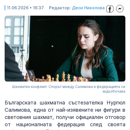
11.06.2026 • 16:37
Редактор:
Деси Николова
Шахматен конфликт: Спорът между Салимова и федерацията се
задълбочава
Българската шахматна състезателка Нургюл
Салимова, една от най-изявените ни фигури в
световния шахмат, получи официален отговор
от националната федерация след своята