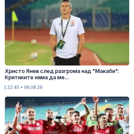
Христо Янев след разгрома над "Макаби":
Критиките няма да ме...
22:45 • 06.08.26