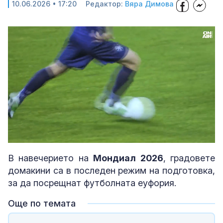
10.06.2026 • 17:20
Редактор:
Вяра Димова
Loaded
:
Unmute
100.00%
В навечерието на
Мондиал 2026
, градовете
домакини са в последен режим на подготовка,
за да посрещнат футболната еуфория.
Още по темата