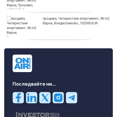
продава, Четиристаен апартамент, 96 m2
Варна, Владиславово, 152000 EUR
продава, Къща, 370 m2 София област, гр.
Костинброд, 358000 EUR
Последвайте ни...