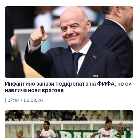
Инфантино запази подкрепата на ФИФА, но си
навлича нови врагове
07:18 • 06.08.26