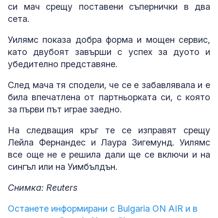
си мач срещу поставени съпернички в два
сета.
Уилямс показа добра форма и мощен сервис,
като двубоят завърши с успех за дуото и
убедително представяне.
След мача тя сподели, че се е забавлявала и е
била впечатлена от партньорката си, с която
за първи път играе заедно.
На следващия кръг те се изправят срещу
Лейла Фернандес и Лаура Зигемунд. Уилямс
все още не е решила дали ще се включи и на
сингъл или на Уимбълдън.
Снимка: Reuters
Останете информирани с Bulgaria ON AIR и в