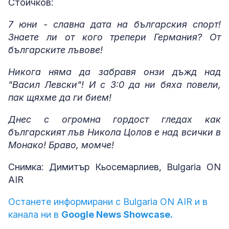
Стоичков:
7 юни - славна дата на българския спорт!
Знаете ли от кого трепери Германия? От
българските лъвове!
Никога няма да забравя онзи дъжд над
"Васил Левски"! И с 3:0 да ни бяха повели,
пак щяхме да ги бием!
Днес с огромна гордост гледах как
българският лъв Никола Цолов е над всички в
Монако! Браво, момче!
Снимка: Димитър Кьосемарлиев, Bulgaria ON
AIR
Останете информирани с Bulgaria ON AIR и в
канала ни в
Google News Showcase.