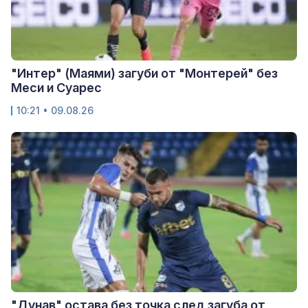
"Интер" (Маями) загуби от "Монтерей" без
Меси и Суарес
10:21 • 09.08.26
"Дунав" остава без точка след загуба от