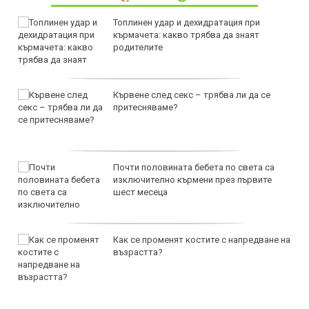
Топлинен удар и дехидратация при
кърмачета: какво трябва да знаят
родителите
Кървене след секс – трябва ли да се
притесняваме?
Почти половината бебета по света са
изключително кърмени през първите
шест месеца
Как се променят костите с напредване на
възрастта?