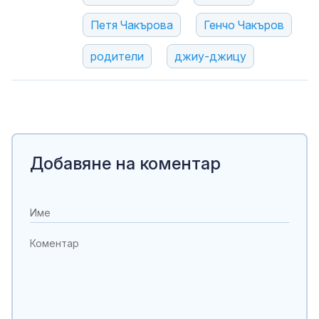
Петя Чакърова
Генчо Чакъров
родители
джиу-джицу
Добавяне на коментар