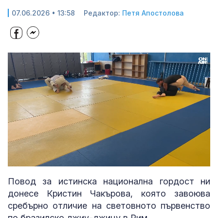
07.06.2026 • 13:58
Редактор:
Петя Апостолова
Loaded
:
Unmute
40.21%
Повод за истинска национална гордост ни
донесе Кристин Чакърова, която завоюва
сребърно отличие на световното първенство
по бразилско джиу-джицу в Рим.