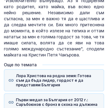
"Изключително вълнуващо. Аз я подкрепям
като родител, като майка, във всяко едно
нейно решение. Независимо дали съм
съгласна, за мен е важно тя да е щастлива и
да следва мечтите си. Бях много притеснена
до момента, в който излезе на тепиха и оттам
нататък за мен е голяма гордост за това, че тя
имаше силата, волята да се яви на това
голямо международно състезание", сподели
майката на Кристин Петя Чакърова.
Още по темата
Лора Христова на родна земя: Готова
съм да бъда лидер, гордост е да
представям България
Първи медал за България от 2012 г.:
Саръбоюков с бронз в скока на дължина