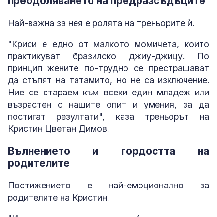
преодоляването на предразсъдъците
Най-важна за нея е ролята на треньорите ѝ.
"Криси е едно от малкото момичета, които
практикуват бразилско джиу-джицу. По
принцип жените по-трудно се престрашават
да стъпят на татамито, но не са изключение.
Ние се стараем към всеки един младеж или
възрастен с нашите опит и умения, за да
постигат резултати", каза треньорът на
Кристин Цветан Димов.
Вълнението и гордостта на
родителите
Постижението е най-емоционално за
родителите на Кристин.