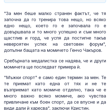
"За мен беше малко странен фактът, че тя
започна да го тренира това нещо, но всяко
едно нещо, което го е започвала го е
довършвала и то много успешно и съм много
щастлив и горд, че успя да постигне такъв
невероятен успех на световен форум",
допълни бащата на момичето Генчо Чакъров.
Сребърната медалистка се надява, че и други
момичета ще последват примера ѝ.
"Мъжки спорт" е само един термин за мен. Те
те приемат като една от тях и не те
възприемат като момиче отделно, така че е
много важно всяко момиче, ако чувства
привличане към боен спорт, да се впусне и да
види дали ѝ харесва", заключи Кристин.