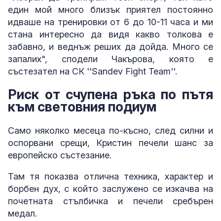
един мой много близък приятел постоянно
идваше на тренировки от 6 до 10-11 часа и ми
стана интересно да видя какво толкова е
забавно, и веднъж реших да дойда. Много се
запалих", сподели Чакърова, която е
състезател на СК ''Sandev Fight Team''.
Риск от счупена ръка по пътя
към световния подиум
Само няколко месеца по-късно, след силни и
оспорвани срещи, Кристин печели шанс за
европейско състезание.
Там тя показва отлична техника, характер и
борбен дух, с който заслужено се изкачва на
почетната стълбичка и печели сребърен
медал.