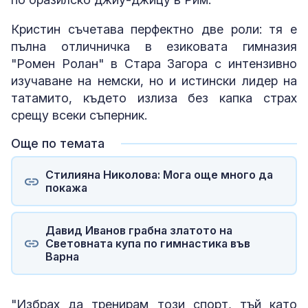
Кристин съчетава перфектно две роли: тя е
пълна отличничка в езиковата гимназия
"Ромен Ролан" в Стара Загора с интензивно
изучаване на немски, но и истински лидер на
татамито, където излиза без капка страх
срещу всеки съперник.
Още по темата
Стилияна Николова: Мога още много да
покажа
Давид Иванов грабна златото на
Световната купа по гимнастика във
Варна
"Избрах да тренирам този спорт, тъй като