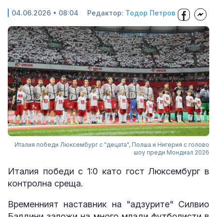
04.06.2026 • 08:04
Редактор:
Тодор Петров
Италия победи Люксембург с "децата", Полша и Нигерия с голово
шоу преди Мондиал 2026
Италия победи с 1:0 като гост Люксембург в
контролна среща.
Временният наставник на "адзурите" Силвио
Балдини заложи на много млади футболисти в