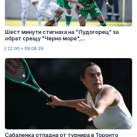
Шест минути стигнаха на "Лудогорец" за
обрат срещу "Черно море",...
22:00 • 09.08.26
Сабаленка отпадна от турнира в Торонто