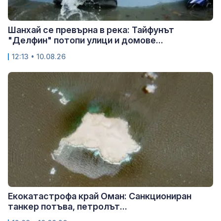
Шанхай се превърна в река: Тайфунът
"Делфин" потопи улици и домове...
12:13 • 10.08.26
Екокатастрофа край Оман: Санкциониран
танкер потъва, петролът...