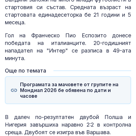
стартовия си състав. Средната възраст на
стартовата единадесеторка бе 21 години и 5
месеца.
Гол на Франческо Пио Еспозито донесе
победата на италианците. 20-годишният
нападател на "Интер" се разписа в 49-ата
минута.
Още по темата
Програмата за мачовете от групите на
Мондиал 2026 бе обявена по дати и
часове
В далеч по-резултатен двубой Полша и
Нигерия завършиха наравно 2:2 в контролна
среща. Двубоят се изигра във Варшава.