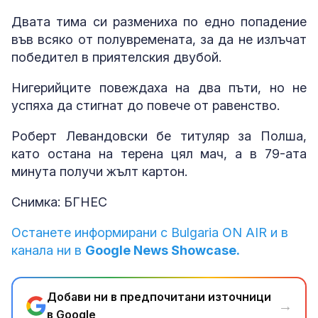
Двата тима си размениха по едно попадение
във всяко от полувремената, за да не излъчат
победител в приятелския двубой.
Нигерийците повеждаха на два пъти, но не
успяха да стигнат до повече от равенство.
Роберт Левандовски бе титуляр за Полша,
като остана на терена цял мач, а в 79-ата
минута получи жълт картон.
Снимка: БГНЕС
Останете информирани с Bulgaria ON AIR и в
канала ни в
Google News Showcase.
Добави ни в предпочитани източници
→
в Google