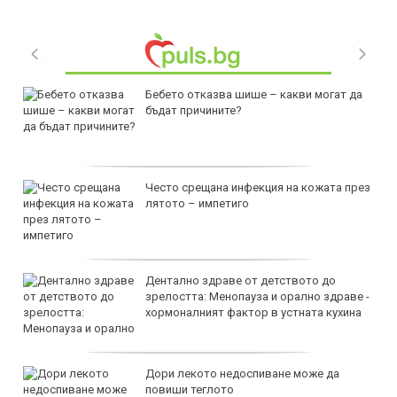
Бебето отказва шише – какви могат да
бъдат причините?
Често срещана инфекция на кожата през
лятото – импетиго
Дентално здраве от детството до
зрелостта: Менопауза и орално здраве -
хормоналният фактор в устната кухина
Дори лекото недоспиване може да
повиши теглото