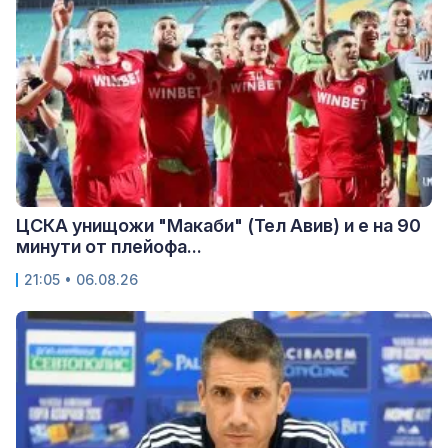
ЦСКА унищожи "Макаби" (Тел Авив) и е на 90
минути от плейофа...
21:05 • 06.08.26