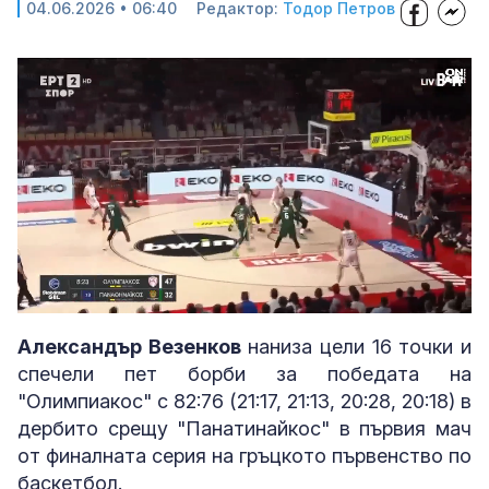
04.06.2026 • 06:40
Редактор:
Тодор Петров
Loaded
:
Unmute
80.06%
Александър Везенков
наниза цели 16 точки и
спечели пет борби за победата на
"Олимпиакос" с 82:76 (21:17, 21:13, 20:28, 20:18) в
дербито срещу "Панатинайкос" в първия мач
от финалната серия на гръцкото първенство по
баскетбол.