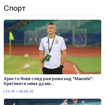
Спорт
Христо Янев след разгрома над "Макаби":
Критиките няма да ме...
22:45 • 06.08.26