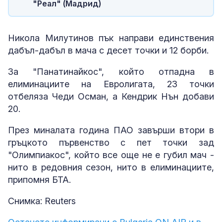
"Реал" (Мадрид)
Никола Милутинов пък направи единствения
дабъл-дабъл в мача с десет точки и 12 борби.
За "Панатинайкос", който отпадна в
елиминациите на Евролигата, 23 точки
отбеляза Чеди Осман, а Кендрик Нън добави
20.
През миналата година ПАО завърши втори в
гръцкото първенство с пет точки зад
"Олимпиакос", който все още не е губил мач -
нито в редовния сезон, нито в елиминациите,
припомня БТА.
Снимка: Reuters