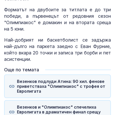
Форматът на двубоите за титлата е до три
победи, а първенецът от редовния сезон
"Олимпиакос" е домакин и на втората среща
на 5 юни.
Най-добрият ни баскетболист се задържа
най-дълго на паркета заедно с Еван Фурние,
който вкара 20 точки и записа три борби и пет
асистенции.
Още по темата
Везенков подлуди Атина: 90 хил. фенове
приветстваха "Олимпиакос" с трофея от
Евролигата
Везенков и "Олимпиакос" спечелиха
Евролигата в драматичен финал срещу