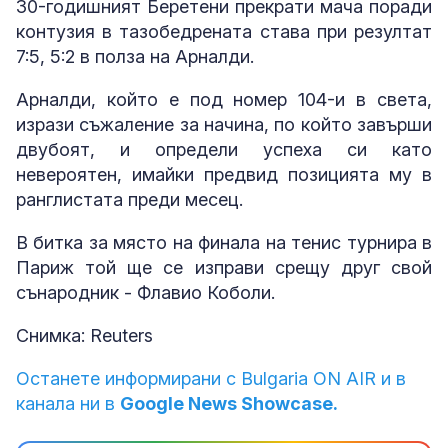
30-годишният Беретени прекрати мача поради
контузия в тазобедрената става при резултат
7:5, 5:2 в полза на Арналди.
Арналди, който е под номер 104-и в света,
изрази съжаление за начина, по който завърши
двубоят, и определи успеха си като
невероятен, имайки предвид позицията му в
ранглистата преди месец.
В битка за място на финала на тенис турнира в
Париж той ще се изправи срещу друг свой
сънародник - Флавио Коболи.
Снимка: Reuters
Останете информирани с Bulgaria ON AIR и в
канала ни в
Google News Showcase.