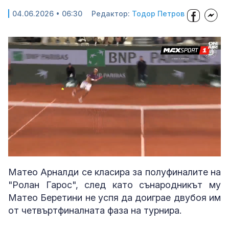
04.06.2026 • 06:30
Редактор:
Тодор Петров
Loaded
:
Unmute
59.66%
Матео Арналди се класира за полуфиналите на
"Ролан Гарос", след като сънародникът му
Матео Беретини не успя да доиграе двубоя им
от четвъртфиналната фаза на турнира.