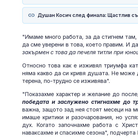
Душан Косич след финала: Щастлив съм
жертви
"Имаме много работа, за да стигнем там,
да сме уверени в това, което правим. И д
закърмен с това да печеля титли при юн
Относно това как е изживял триумфа кат
няма какво да си кривя душата. Не може
терена, по-трудно се изживява".
"Показахме характер и желание до после
победата и заслужено стигнахме до т
важна, защото зад нея стоят месеци на м
имаше критики и разочарования, но усп
дух. Когато започнахме работа с Христ
наваксахме и спасихме сезона", подчерта 