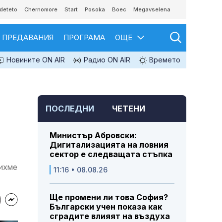
deteto
Chernomore
Start
Posoka
Boec
Megavselena
ПРЕДАВАНИЯ
ПРОГРАМА
ОЩЕ
Новините ON AIR
Радио ON AIR
Времето
ПОСЛЕДНИ
ЧЕТЕНИ
Министър Абровски:
Дигитализацията на ловния
сектор е следващата стъпка
сихме
11:16 • 08.08.26
Ще промени ли това София?
Български учен показа как
сградите влияят на въздуха