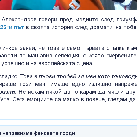
 Александров говори пред медиите след триумф
22-и път
в своята история след драматична побе
личков заяви, че това е само първата стъпка към
 работи по мащабна селекция, с която "червените
 успешно и на европейската сцена.
 сладко. Това
е първи трофей за мен като ръковод
Национален позор:
Топлинен удар
Тръмп за съдебното
дехидратация
зираше този мач, имаше едно излишно напреже
решение за спиране
кърмачета: к
разни
. Не искам никой да го карам да мисли друг
строителството на
трябва да зн
Купа. Сега емоциите са малко в повече, гледам да
 в Белия дом
родителите
Адвокат за
Кървене след
убийството на Георги:
трябва ли да 
Не съм виждал
притеснявам
подобна жестокост и
епълнолетни, случаят е
о направихме феновете горди
ен