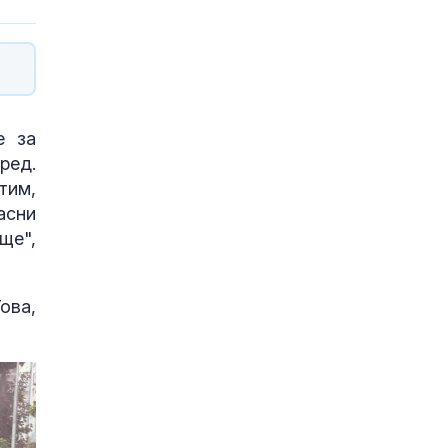
е за
ред.
тим,
асни
ще",
ова,