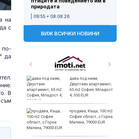
птиците и поведението им в
природата
09:55 • 08.08.26
а на
да с
ВИЖ ВСИЧКИ НОВИНИ
 по-
" да
ител
.
 и
дава под наем,
 при
Двустаен апартамент,
ние.
акво
65 m2 София, Младост
о. В
аят
4, 550 EUR
 съм
 секс –
продава, Къща, 100 m2
се
София област, с.Горна
е?
Малина, 79000 EUR