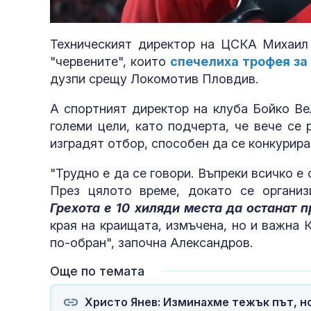
Loaded
:
Unmute
45.60%
Техническият директор на ЦСКА Михаил
"червените", които
спечелиха трофея за 
дузпи срещу Локомотив Пловдив.
А спортният директор на клуба Бойко Ве
големи цели, като подчерта, че вече се
изградят отбор, способен да се конкурира
"Трудно е да се говори. Въпреки всичко е
През цялото време, докато се органи
Грехота е 10 хиляди места да останат п
края на краищата, измъчена, но и важна 
балната зала
по-обран", започна Александров.
Още по темата
садизъм от н
Христо Янев: Изминахме тежък път, н
безпрецедент