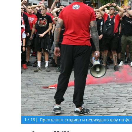
1
/
18
Препълнен стадион и невиждано шоу на фе