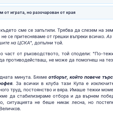
Тежка катастрофа в
Почти полов
Бразилия с автобус,
бебета по све
 от играта, но разочарован от края
камион и два
изключителн
автомобила взе пет
кърмени през
шест месеца
 където сме се запътили. Трябва да слезем на зем
Руски удари убиха
Как се проме
трима души, сред тях
костите с на
а не се притесняваме от грешки въпреки всичко.
Аз
дете, в покрайнините
на възрастта
ошите на ЦСКА
", допълни той.
на Киев
о част от ръководството, той сподели: "По-тежк
 да противодействаш, не може да помогнеш на тез
дната минута. Бяхме
отборът, който повече тър
рофея
. За всички в клуба тази Купа е изключит
ного труд, постоянство и вяра. Имаше тежки моме
яхме да стабилизираме отбора и да върнем побе
о, ситуацията не беше никак лесна, но постеп
Величков.