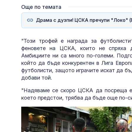
Още по темата
Драма с дузпи! ЦСКА пречупи "Локо" (П
"Този трофей е награда за футболисти
феновете на ЦСКА, които не спряха д
Амбициите ни са много по-големи. Подго
който да бъде конкурентен в Лига Европ
футболисти, защото играчите искат да бъ
добави той.
"Надяваме се скоро ЦСКА да посреща ев
което предстои, трябва да бъде още по-си