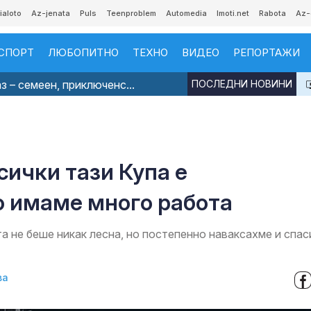
ialoto
Az-jenata
Puls
Teenproblem
Automedia
Imoti.net
Rabota
Az-
СПОРТ
ЛЮБОПИТНО
ТЕХНО
ВИДЕО
РЕПОРТАЖИ
з – семеен, приключенс...
ПОСЛЕДНИ НОВИНИ
сички тази Купа е
о имаме много работа
а не беше никак лесна, но постепенно наваксахме и спа
ва