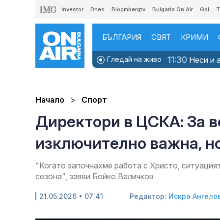
Investor
Dnes
Bloombergtv
Bulgaria On Air
Gol
T
БЪЛГАРИЯ
СВЯТ
КРИМИ
11:30
Гледай на живо
Неси и а
Начало
Спорт
Директори в ЦСКА: За в
изключително важна, н
"Когато започнахме работа с Христо, ситуацият
сезона", заяви Бойко Величков
21.05.2026 • 07:41
Редактор:
Искра Ангело