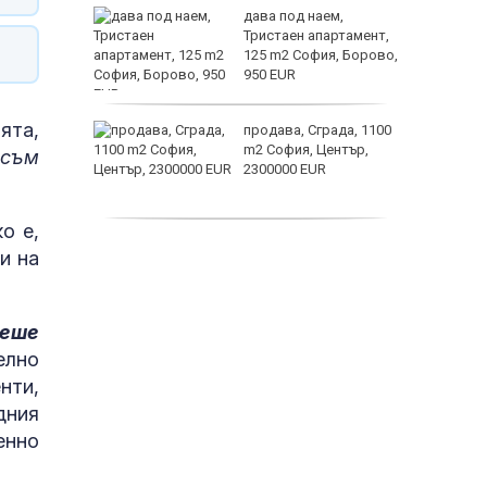
ината
дава под наем,
та са
Тристаен апартамент,
о
125 m2 София, Борово,
 първите
950 EUR
астерои
ята,
нят
продава, Сграда, 1100
предване
m2 София, Център,
 съм
?
2300000 EUR
о е,
дава под наем,
и на
Двустаен апартамент,
55 m2 София, Младост
4, 650 EUR
сеше
елно
нти,
дния
енно