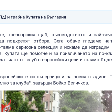
д) и грабна Купата на България
те, треньорския щаб, ръководството и най-веч
а подкрепят отбора. Сега обаче гледаме нап
твяме сериозна селекция и искаме да изградим 
а. Купата ще помогне и за привличането на по-кл
дат част от клуб с европейски цели и голямо бъде
ропейските си съперници и на новия стадион. Т
лно за клуба", завърши Бойко Величков.