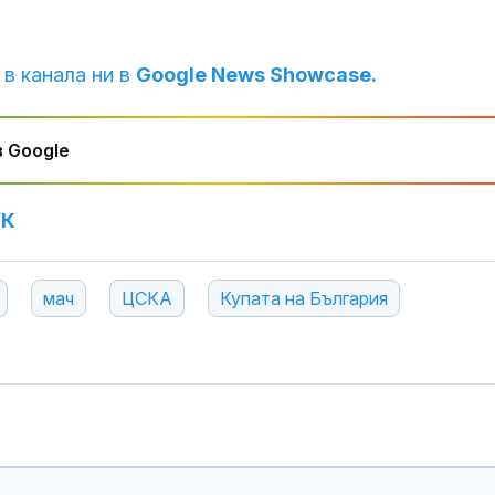
За достойни 
 в канала ни в
Google News Showcase.
75-годишен з
като дилър н
 Google
Франция подг
учение за на
срив на
УК
електрозахр
през 2027 г.
мач
ЦСКА
Купата на България