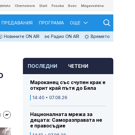
deteto
Chernomore
Start
Posoka
Boec
Megavselena
ПРЕДАВАНИЯ
ПРОГРАМА
ОЩЕ
Новините ON AIR
Радио ON AIR
Времето
ПОСЛЕДНИ
ЧЕТЕНИ
о
Мароканец със счупен крак е
открит край пътя до Бяла
14:40 • 07.08.26
Националната мрежа за
децата: Саморазправата не
е правосъдие