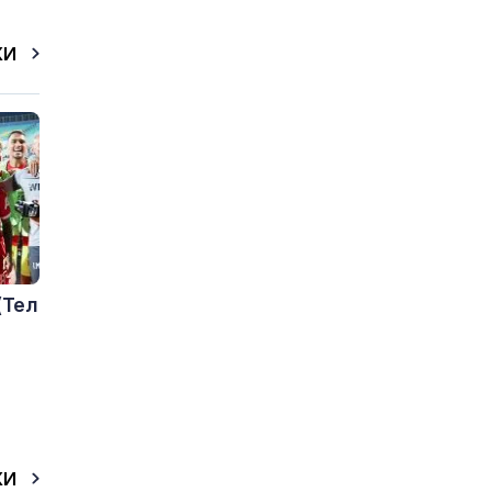
КИ
(Тел
КИ