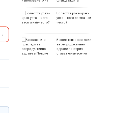
слънцезащита
старини:
Болестта ръка-крак-
аработва
уста – кого засяга най-
а дрога
често?
→
отвя
Безплатните прегледи
ционален
за репродуктивно
здраве в Петрич
анването
стават ежемесечни