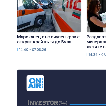
Мароканец със счупен крак е
Раздават
открит край пътя до Бяла
минералн
жегите 
14:40 • 07.08.26
14:36 • 07