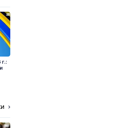
г.:
и
КИ