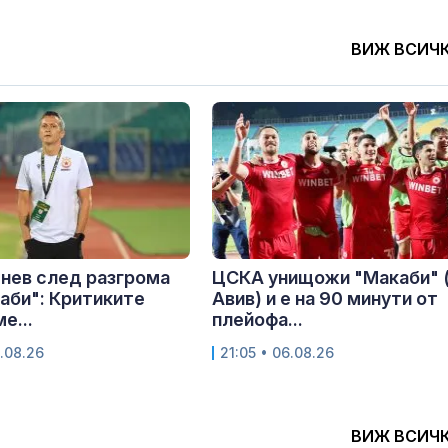
ВИЖ ВСИЧ
нев след разгрома
ЦСКА унищожи "Макаби" 
аби": Критиките
Авив) и е на 90 минути от
е...
плейофа...
.08.26
21:05 • 06.08.26
ВИЖ ВСИЧ