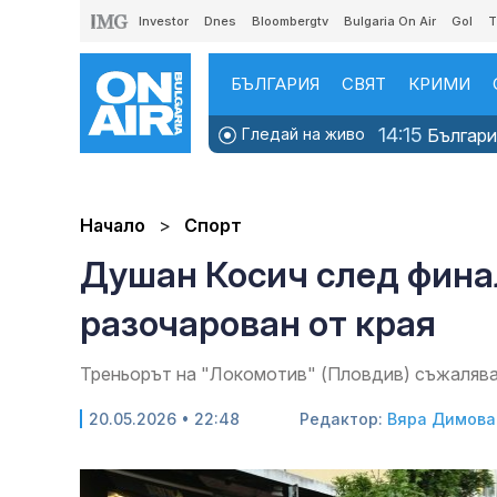
Investor
Dnes
Bloombergtv
Bulgaria On Air
Gol
T
БЪЛГАРИЯ
СВЯТ
КРИМИ
14:15
Гледай на живо
България
Начало
Спорт
Душан Косич след финал
разочарован от края
Треньорът на "Локомотив" (Пловдив) съжалява
20.05.2026 • 22:48
Редактор:
Вяра Димова