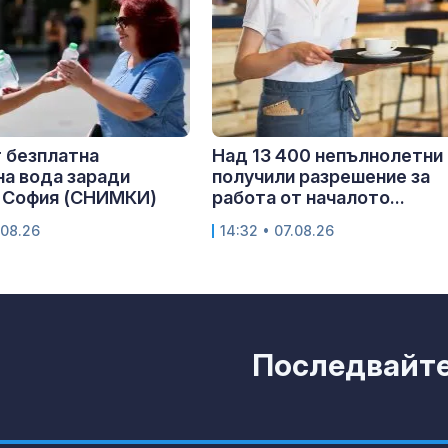
 безплатна
Над 13 400 непълнолетни
а вода заради
получили разрешение за
в София (СНИМКИ)
работа от началото...
.08.26
14:32 • 07.08.26
Последвайте 