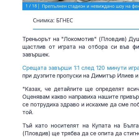
1
/
18
Препълнен стадион и невиждано шоу на фе
Снимка: БГНЕС
Треньорът на "Локомотив" (Пловдив) Душ
щастлив от играта на отбора си във фи
завършек.
Срещата завърши 1:1 след 120 минути игр
при дузпите пропуски на Димитър Илиев и
"Казах, че детайлите ще определят вси
Оценявам какво направиха нашите привър
се потрудиха здраво и искахме да сме по
той.
Тъй като носителят на Купата на Бълга
(Пловдив) ще трябва да се опита да стиг