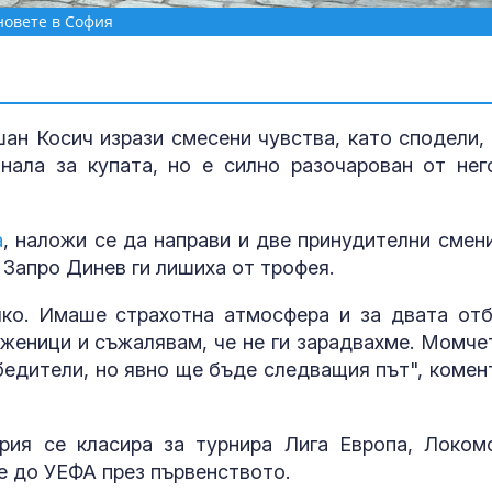
новете в София
ан Косич изрази смесени чувства, като сподели, 
нала за купата, но е силно разочарован от нег
а
, наложи се да направи и две принудителни смени
 Запро Динев ги лишиха от трофея.
чко. Имаше страхотна атмосфера и за двата отб
Шофьори на 
женици и съжалявам, че не ги зарадвахме. Момче
проплакаха: В
кабината е 50
бедители, но явно ще бъде следващия път", комен
Антимигрантс
рия се класира за турнира Лига Европа, Локом
протести в Ан
не до УЕФА през първенството.
има арестува