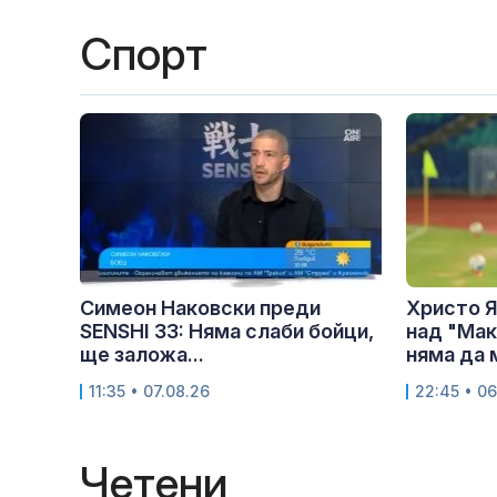
Спорт
Симеон Наковски преди
Христо Я
SENSHI 33: Няма слаби бойци,
над "Мак
ще заложа...
няма да м
11:35 • 07.08.26
22:45 • 06
Четени