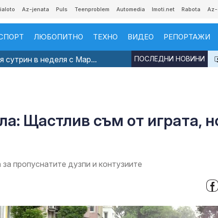
ialoto
Az-jenata
Puls
Teenproblem
Automedia
Imoti.net
Rabota
Az-
СПОРТ
ЛЮБОПИТНО
ТЕХНО
ВИДЕО
РЕПОРТАЖИ
 сутрин в неделя с Мар...
ПОСЛЕДНИ НОВИНИ
а: Щастлив съм от играта, н
 за пропуснатите дузпи и контузиите