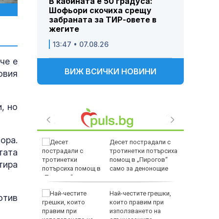
В кабината е 50 градуса:
Шофьори скочиха срещу
забраната за ТИР-овете в
жегите
13:47 • 07.08.26
че е
ВИЖ ВСИЧКИ НОВИНИ
овия
, но
ора.
камиони
Десет пострадали с
тата
тротинетки потърсиха
 градуса
помощ в „Пирогов“
тира
само за денонощие
ки
Най-честите грешки,
отив
глия,
които правим при
ни
използването на