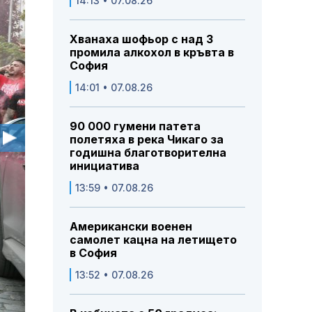
14:13 • 07.08.26
Хванаха шофьор с над 3
промила алкохол в кръвта в
София
14:01 • 07.08.26
90 000 гумени патета
полетяха в река Чикаго за
годишна благотворителна
инициатива
13:59 • 07.08.26
Американски военен
самолет кацна на летището
в София
13:52 • 07.08.26