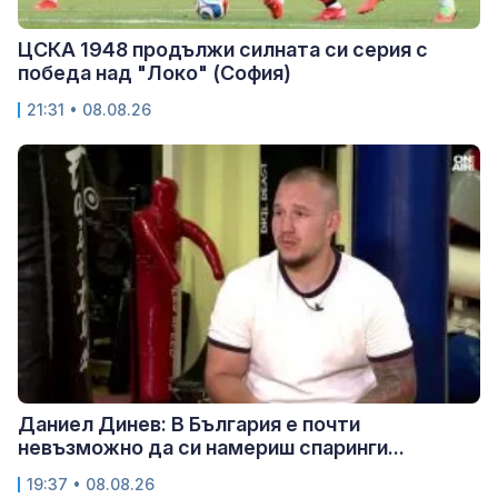
ЦСКА 1948 продължи силната си серия с
победа над "Локо" (София)
21:31 • 08.08.26
Даниел Динев: В България е почти
невъзможно да си намериш спаринги...
19:37 • 08.08.26