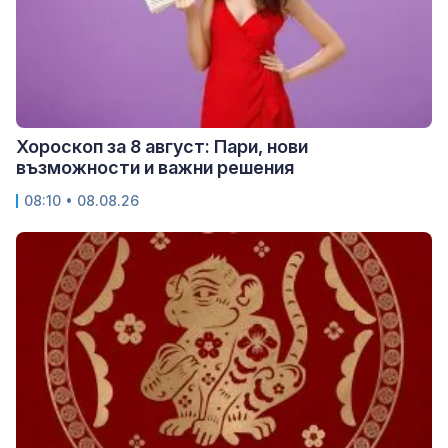
Хороскоп за 8 август: Пари, нови
възможности и важни решения
08:10 • 08.08.26