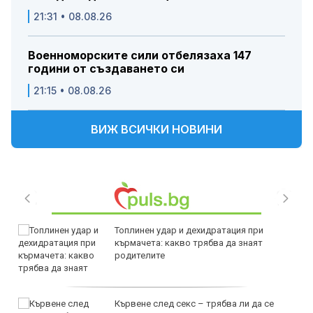
21:31 • 08.08.26
Военноморските сили отбелязаха 147
години от създаването си
21:15 • 08.08.26
ВИЖ ВСИЧКИ НОВИНИ
Топлинен удар и дехидратация при
кърмачета: какво трябва да знаят
родителите
Кървене след секс – трябва ли да се