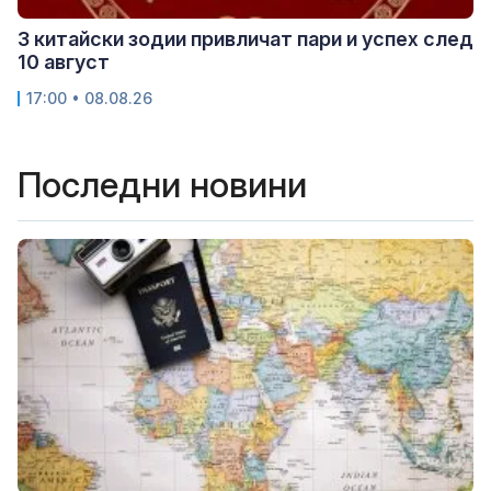
3 китайски зодии привличат пари и успех след
10 август
17:00 • 08.08.26
Последни новини