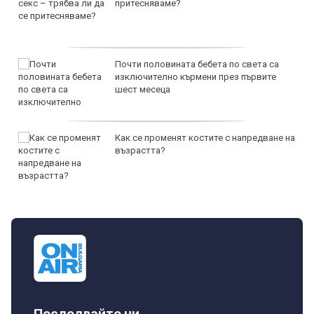
притесняваме?
Почти половината бебета по света са
изключително кърмени през първите
шест месеца
Как се променят костите с напредване на
възрастта?
Последвайте ни...