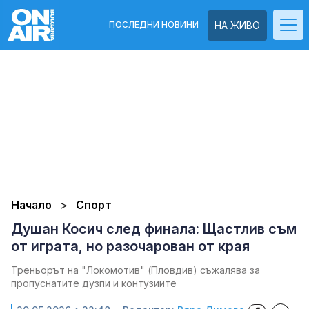
ПОСЛЕДНИ НОВИНИ
НА ЖИВО
Начало
Спорт
Душан Косич след финала: Щастлив съм
от играта, но разочарован от края
Треньорът на "Локомотив" (Пловдив) съжалява за
пропуснатите дузпи и контузиите