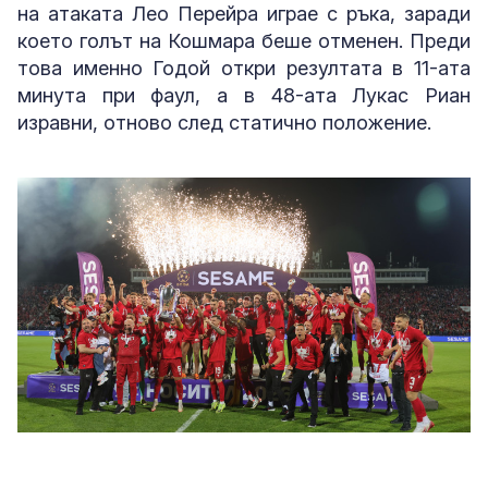
на атаката Лео Перейра играе с ръка, заради
което голът на Кошмара беше отменен. Преди
това именно Годой откри резултата в 11-ата
минута при фаул, а в 48-ата Лукас Риан
изравни, отново след статично положение.