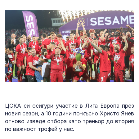
ЦСКА си осигури участие в Лига Европа през
новия сезон, а 10 години по-късно Христо Янев
отново изведе отбора като треньор до втория
по важност трофей у нас.