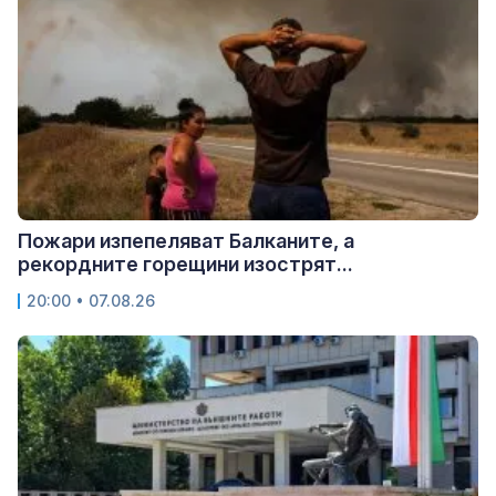
Пожари изпепеляват Балканите, а
рекордните горещини изострят...
20:00 • 07.08.26