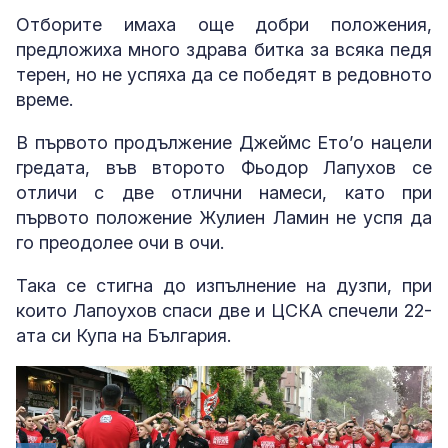
Отборите имаха още добри положения,
предложиха много здрава битка за всяка педя
терен, но не успяха да се победят в редовното
време.
В първото продължение Джеймс Ето’о нацели
гредата, във второто Фьодор Лапухов се
отличи с две отлични намеси, като при
първото положение Жулиен Ламин не успя да
го преодолее очи в очи.
Така се стигна до изпълнение на дузпи, при
които Лапоухов спаси две и ЦСКА спечели 22-
ата си Купа на България.