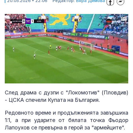
20.05.2026 • 22:06
Редактор:
Вяра Димова
Loaded
:
Unmute
27.86%
След драма с дузпи с "Локомотив" (Пловдив)
- ЦСКА спечели Купата на България.
Редовното време и продълженията завършиха
1:1, а при ударите от бялата точка Фьодор
Лапоухов се превърна в герой за "армейците".