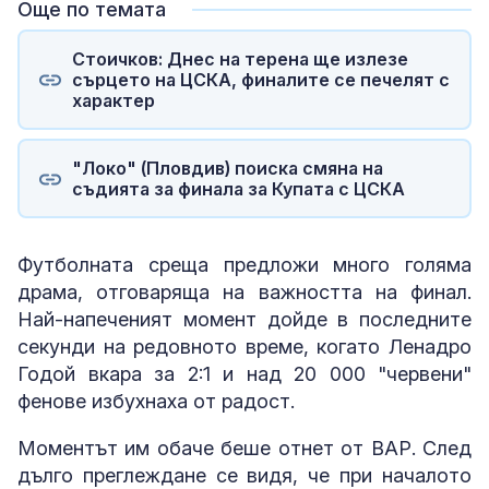
Още по темата
Стоичков: Днес на терена ще излезе
сърцето на ЦСКА, финалите се печелят с
характер
"Локо" (Пловдив) поиска смяна на
съдията за финала за Купата с ЦСКА
Футболната среща предложи много голяма
драма, отговаряща на важността на финал.
Най-напеченият момент дойде в последните
секунди на редовното време, когато Ленадро
Годой вкара за 2:1 и над 20 000 "червени"
фенове избухнаха от радост.
Моментът им обаче беше отнет от ВАР. След
дълго преглеждане се видя, че при началото