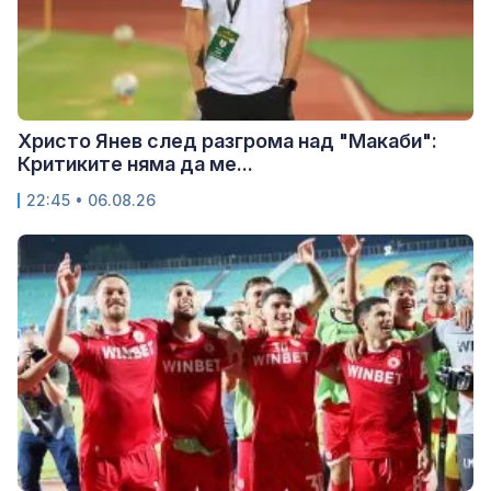
Христо Янев след разгрома над "Макаби":
Критиките няма да ме...
22:45 • 06.08.26