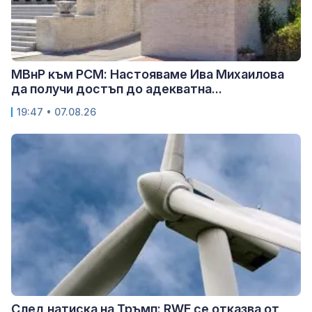
МВнР към РСМ: Настояваме Ива Михаилова
да получи достъп до адекватна...
19:47 • 07.08.26
След натиска на Тръмп: RWE се отказва от