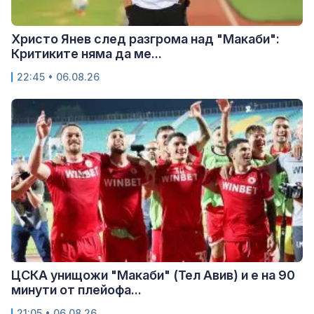
Христо Янев след разгрома над "Макаби":
Критиките няма да ме...
22:45 • 06.08.26
ЦСКА унищожи "Макаби" (Тел Авив) и е на 90
минути от плейофа...
21:05 • 06.08.26