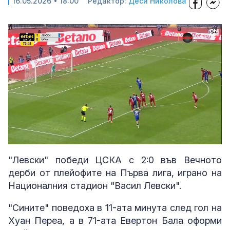
16.05.2026 • 18:00
Редактор:
Деси Николова
Loaded
:
Unmute
100.00%
"Левски" победи ЦСКА с 2:0 във Вечното
дерби от плейофите на Първа лига, играно на
Националния стадион "Васил Левски".
"Сините" поведоха в 11-ата минута след гол на
Хуан Переа, а в 71-ата Евертон Бала оформи