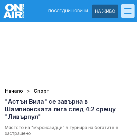
ПОСЛЕДНИ НОВИНИ
НА ЖИВО
Начало
Спорт
"Астън Вила" се завърна в
Шампионската лига след 4:2 срещу
"Ливърпул"
Мястото на "мърсисайдци" в турнира на богатите е
застрашено