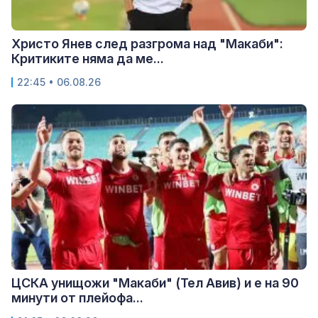
Христо Янев след разгрома над "Макаби":
Критиките няма да ме...
22:45 • 06.08.26
ЦСКА унищожи "Макаби" (Тел Авив) и е на 90
минути от плейофа...