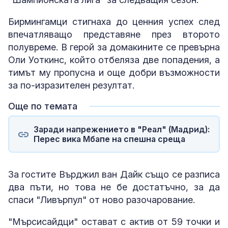
Бирмингамци стигнаха до ценния успех след
впечатляващо представяне през второто
полувреме. В герой за домакините се превърна
Оли Уоткинс, който отбеляза две попадения, а
тимът му пропусна и още добри възможности
за по-изразителен резултат.
Още по темата
Заради напрежението в "Реал" (Мадрид):
Перес вика Мбапе на спешна среща
За гостите Върджил ван Дайк също се разписа
два пъти, но това не бе достатъчно, за да
спаси "Ливърпул" от ново разочарование.
"Мърсисайдци" остават с актив от 59 точки и