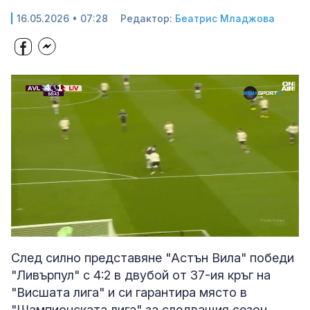
16.05.2026 • 07:28
Редактор:
Беатрис Младжова
Loaded
:
Unmute
100.00%
След силно представяне "Астън Вила" победи
"Ливърпул" с 4:2 в двубой от 37-ия кръг на
"Висшата лига" и си гарантира място в
"Шампионската лига" за следващия сезон.