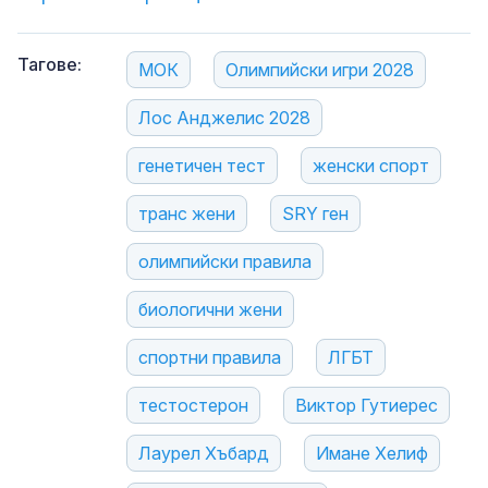
Тагове:
МОК
Олимпийски игри 2028
Лос Анджелис 2028
генетичен тест
женски спорт
транс жени
SRY ген
олимпийски правила
биологични жени
спортни правила
ЛГБТ
тестостерон
Виктор Гутиерес
Лаурел Хъбард
Имане Хелиф