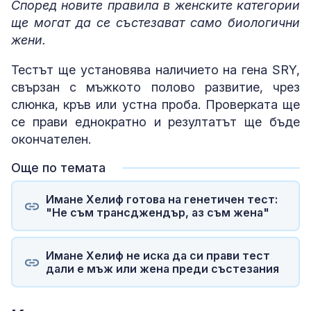
Според новите правила в женските категории
ще могат да се състезават само биологични
жени.
Тестът ще установява наличието на гена SRY,
свързан с мъжкото полово развитие, чрез
слюнка, кръв или устна проба. Проверката ще
се прави еднократно и резултатът ще бъде
окончателен.
Още по темата
Имане Хелиф готова на генетичен тест:
"Не съм трансджендър, аз съм жена"
Имане Хелиф не иска да си прави тест
дали е мъж или жена преди състезания