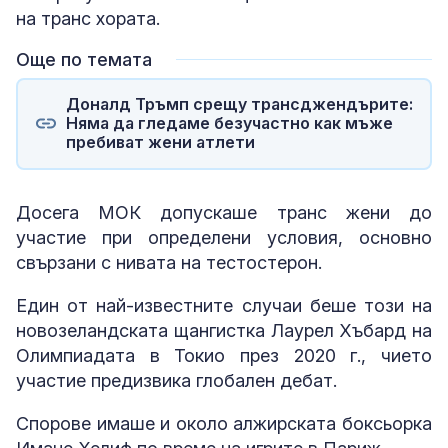
на транс хората.
Още по темата
Доналд Тръмп срещу трансджендърите:
Няма да гледаме безучастно как мъже
пребиват жени атлети
Досега МОК допускаше транс жени до
участие при определени условия, основно
свързани с нивата на тестостерон.
Един от най-известните случаи беше този на
новозеландската щангистка Лаурел Хъбард на
Олимпиадата в Токио през 2020 г., чието
участие предизвика глобален дебат.
Спорове имаше и около алжирската боксьорка