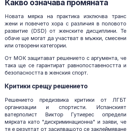
Какво означава промяната
Новата мярка на практика изключва транс
жени и повечето хора с различия в половото
развитие (DSD) от женските дисциплини. Те
обаче ще могат да участват в мъжки, смесени
или отворени категории.
От МОК защитават решението с аргумента, че
така ще се гарантират равнопоставеността и
безопасността в женския спорт.
Критики срещу решението
Решението предизвика критики от ЛГБТ
организации и спортисти. Испанският
ватерполист Виктор Гутиерес определи
мярката като "дискриминационна" и заяви, че
тя е резултат от засилващото се заклеймяване