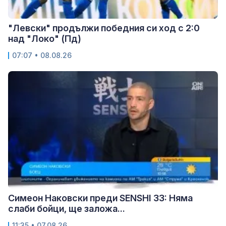
"Левски" продължи победния си ход с 2:0
над "Локо" (Пд)
07:07 • 08.08.26
Симеон Наковски преди SENSHI 33: Няма
слаби бойци, ще заложа...
11:35 • 07.08.26