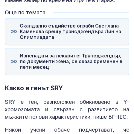
Имане Хелиф по време на игрите в Париж.
Още по темата
Скандално съдийство ограби Светлана
Каменова срещу трансджендъра Лин на
Олимпиадата
Изненада и за лекарите: Трансджендър,
по документи жена, се оказа бременен в
пети месец
Какво е генът SRY
SRY е ген, разположен обикновено в Y-
хромозомата и свързан с развитието на
мъжките полови характеристики, пише БГНЕС.
Някои учени обаче подчертават, че