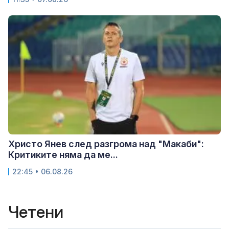
Христо Янев след разгрома над "Макаби":
Критиките няма да ме...
22:45 • 06.08.26
Четени