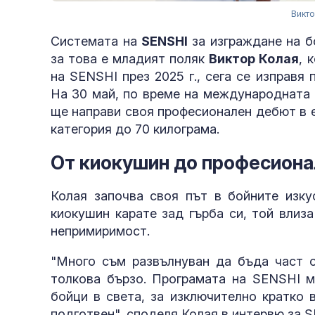
Викто
Системата на
SENSHI
за изграждане на 
за това е младият поляк
Виктор Колая
, 
на SENSHI през 2025 г., сега се изправя
На 30 май, по време на международната
ще направи своя професионален дебют в е
категория до 70 килограма.
От киокушин до професиона
Колая започва своя път в бойните изку
киокушин карате зад гърба си, той влиз
непримиримост.
"Много съм развълнуван да бъда част от
толкова бързо. Програмата на SENSHI м
бойци в света, за изключително кратко 
подготвен", споделя Колая в интервю за SE