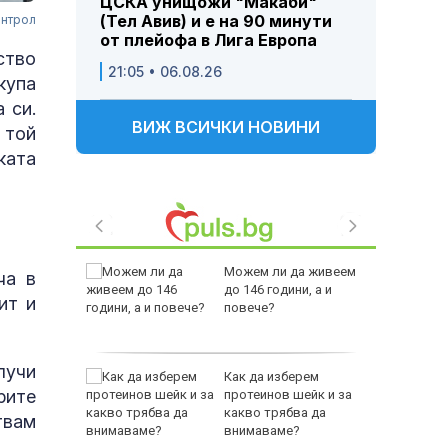
ЦСКА унищожи "Макаби"
(Тел Авив) и е на 90 минути
онтрол
от плейофа в Лига Европа
ство
21:05 • 06.08.26
купа
 си.
ВИЖ ВСИЧКИ НОВИНИ
 той
ката
между
Можем ли да живеем
ча в
а се
до 146 години, а и
ит и
 един
повече?
лучи
 по
Как да изберем
рите
йна за
протеинов шейк и за
какво трябва да
твам
внимаваме?