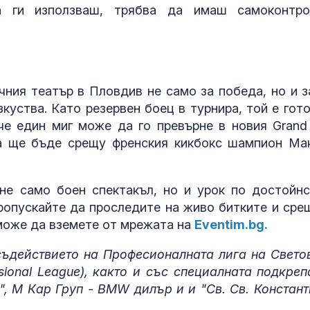
 ги използваш, трябва да имаш самоконтр
чния театър в Пловдив не само за победа, но и з
куства. Като резервен боец в турнира, той е гото
 че един миг може да го превърне в новия Grand 
а ще бъде срещу френския кикбокс шампион Ма
е само боен спектакъл, но и урок по достойнс
пропускайте да проследите на живо битките и сре
 може да вземете от мрежата на
Eventim.bg.
 съдействието на Професионалната лига на Свето
sional League), както и със специалната подкреп
", М Кар Груп - BMW дилър и и "Св. Св. Констант