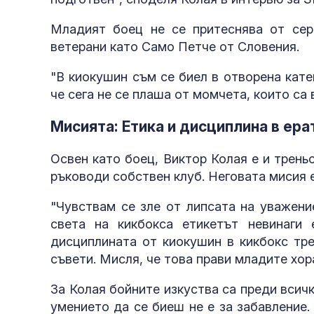
Младият боец не се притеснява от сер
ветерани като Само Петче от Словения.
"В киокушин съм се биел в отворена кате
че сега не се плаша от момчета, които са 
Мисията: Етика и дисциплина в ера
Освен като боец, Виктор Колая е и трень
ръководи собствен клуб. Неговата мисия е
"Чувствам се зле от липсата на уважени
света на кикбокса етикетът невинаги
дисциплината от киокушин в кикбокс тре
съвети. Мисля, че това прави младите хор
За Колая бойните изкуства са преди всич
умението да се биеш не е за забавление