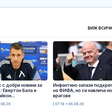
ВИЖ ВСИЧ
 с добри новини за
Инфантино запази подкре
: Евертон Бала е
на ФИФА, но си навлича н
йкон...
врагове
.08.26
07:18 • 06.08.26