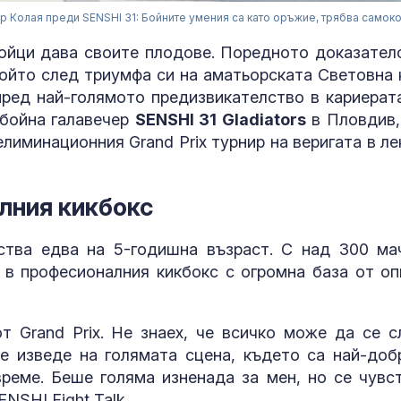
р Колая преди SENSHI 31: Бойните умения са като оръжие, трябва самок
бойци дава своите плодове. Поредното доказател
който след триумфа си на аматьорската Световна 
 пред най-голямото предизвикателство в кариерата
 бойна галавечер
SENSHI 31 Gladiators
в Пловдив,
лиминационния Grand Prix турнир на веригата в ле
лния кикбокс
Как войните 
ства едва на 5-годишна възраст. С над 300 ма
Иран и Украйн
а в професионалния кикбокс с огромна база от оп
превърнаха в
енергиен шок
 Grand Prix. Не знаех, че всичко може да се с
Меган Маркъл
е изведе на голямата сцена, където са най-доб
бански в басе
ЧРД
време. Беше голяма изненада за мен, но се чувс
NSHI Fight Talk.