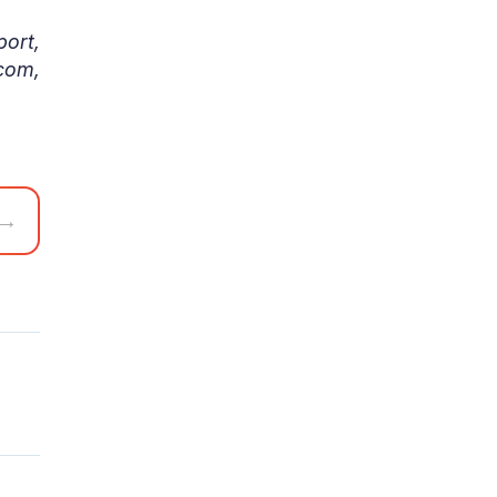
ort,
com,
→