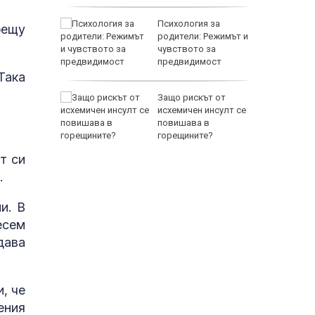
т
Психология за
рещу
 Нов
родители: Режимът и
leigh
чувството за
 нов
предвидимост
Така
азкри с
Защо рискът от
 се
исхемичен инсулт се
ов
повишава в
горещините?
т си
.
и. В
есем
дава
, че
ения