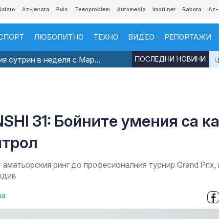
ialoto
Az-jenata
Puls
Teenproblem
Automedia
Imoti.net
Rabota
Az-
СПОРТ
ЛЮБОПИТНО
ТЕХНО
ВИДЕО
РЕПОРТАЖИ
я сутрин в неделя с Мар...
ПОСЛЕДНИ НОВИНИ
SHI 31: Бойните умения са к
нтрол
 аматьорския ринг до професионалния турнир Grand Prix,
вдив
ва