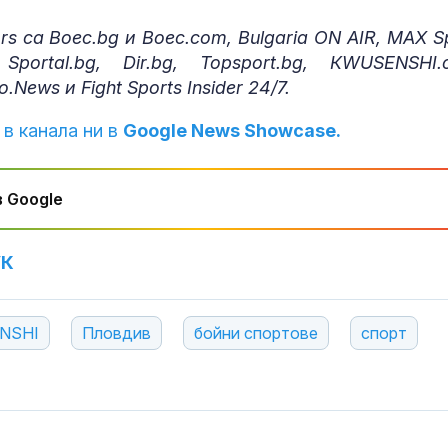
s са Boec.bg и Boec.com, Bulgaria ON AIR, MAX Sp
 Sportal.bg, Dir.bg, Topsport.bg, КWUSENSHI.
News и Fight Sports Insider 24/7.
 в канала ни в
Google News Showcase.
 Google
УК
NSHI
Пловдив
бойни спортове
спорт