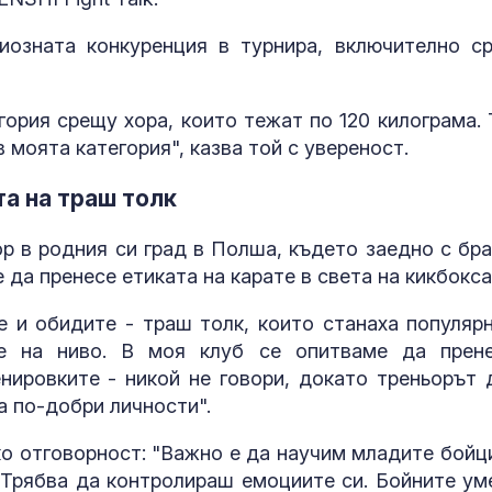
САЩ засилва
иозната конкуренция в турнира, включително с
морския щит:
разрушител Ar
Burke влиза с
противоракетен радар
гория срещу хора, които тежат по 120 килограма. 
в моята категория", казва той с увереност.
Шон Мендес р
коя дама е и ѝ
обясни в люб
та на траш толк
ор в родния си град в Полша, където заедно с бра
 да пренесе етиката на карате в света на кикбокса
е и обидите - траш толк, които станаха популярн
 е на ниво. В моя клуб се опитваме да прен
нировките - никой не говори, докато треньорът 
а по-добри личности".
ко отговорност: "Важно е да научим младите бойци
. Трябва да контролираш емоциите си. Бойните ум