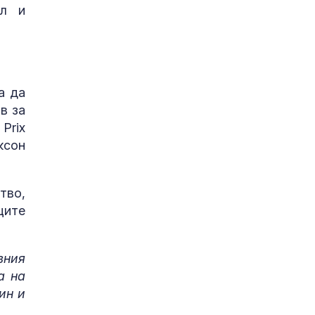
ол и
а да
в за
Prix
ксон
тво,
щите
вния
а на
ин и