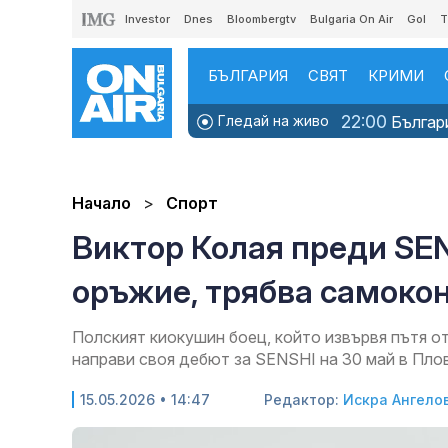
Investor
Dnes
Bloombergtv
Bulgaria On Air
Gol
T
БЪЛГАРИЯ
СВЯТ
КРИМИ
22:00
Гледай на живо
Българи
Начало
Спорт
Виктор Колая преди SEN
оръжие, трябва самоко
Полският киокушин боец, който извървя пътя от
направи своя дебют за SENSHI на 30 май в Пло
15.05.2026 • 14:47
Редактор:
Искра Ангело