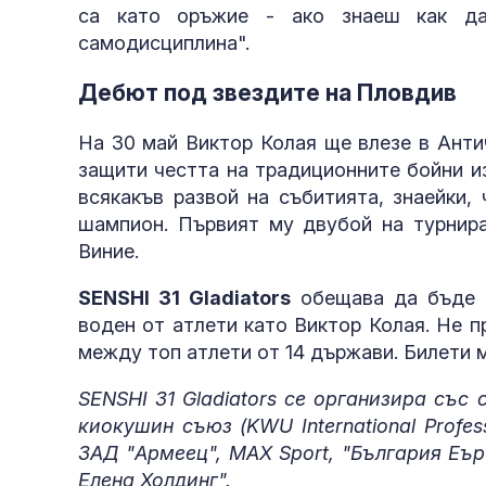
са като оръжие - ако знаеш как да
самодисциплина".
Дебют под звездите на Пловдив
На 30 май Виктор Колая ще влезе в Анти
защити честта на традиционните бойни из
всякакъв развой на събитията, знаейки,
шампион. Първият му двубой на турнир
Виние.
SENSHI 31 Gladiators
обещава да бъде н
воден от атлети като Виктор Колая. Не 
между топ атлети от 14 държави. Билети
SENSHI 31 Gladiators се организира със
киокушин съюз (KWU International Profes
ЗАД "Армеец", MAX Sport, "България Еър
Елена Холдинг".