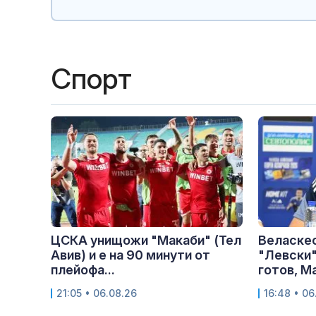
Спорт
ЦСКА унищожи "Макаби" (Тел
Веласкес
Авив) и е на 90 минути от
"Левски"
плейофа...
готов, Ма
21:05 • 06.08.26
16:48 • 06