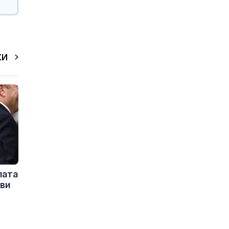
КИ
пата
ови