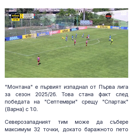
Loaded
:
Unmute
100.00%
"Монтана" е първият изпаднал от Първа лига
за сезон 2025/26. Това стана факт след
победата на "Септември" срещу "Спартак"
(Варна) с 1:0.
Северозападният тим може да събере
максимум 32 точки, докато баражното пето