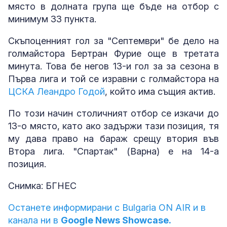
място в долната група ще бъде на отбор с
минимум 33 пункта.
Скъпоценният гол за "Септември" бе дело на
голмайстора Бертран Фурие още в третата
минута. Това бе негов 13-и гол за за сезона в
Първа лига и той се изравни с голмайстора на
ЦСКА Леандро Годой
, който има същия актив.
По този начин столичният отбор се изкачи до
13-о място, като ако задържи тази позиция, тя
му дава право на бараж срещу втория във
Втора лига. "Спартак" (Варна) е на 14-а
позиция.
Снимка: БГНЕС
Останете информирани с Bulgaria ON AIR и в
канала ни в
Google News Showcase.