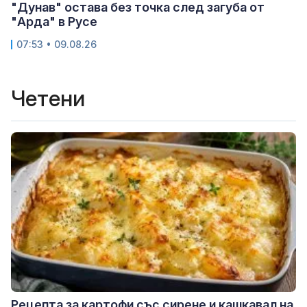
"Дунав" остава без точка след загуба от
"Арда" в Русе
07:53 • 09.08.26
Четени
Рецепта за картофи със сирене и кашкавал на