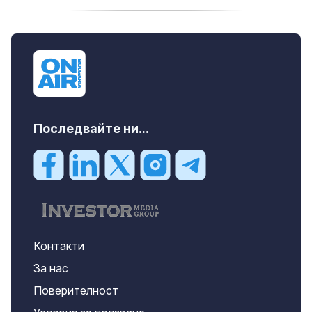
продава, Едностаен апартамент, 39 m2
Бургас област, к.к.Слънчев Бряг, 65500
EUR
Последвайте ни...
Контакти
За нас
Поверителност