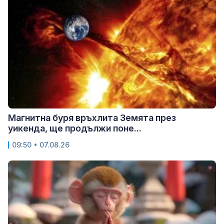
Магнитна буря връхлита Земята през
уикенда, ще продължи поне...
09:50 • 07.08.26