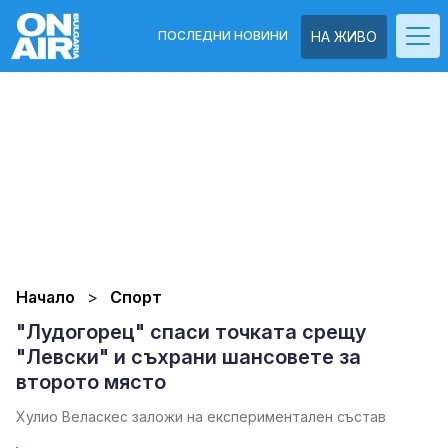
ПОСЛЕДНИ НОВИНИ
НА ЖИВО
Начало
Спорт
"Лудогорец" спаси точката срещу
"Левски" и съхрани шансовете за
второто място
Хулио Веласкес заложи на експериментален състав