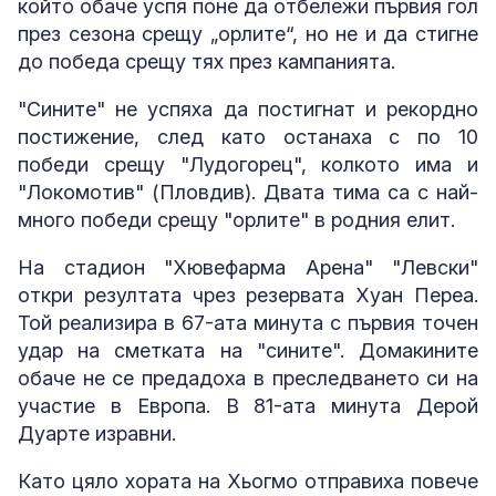
който обаче успя поне да отбележи първия гол
през сезона срещу „орлите“, но не и да стигне
до победа срещу тях през кампанията.
"Сините" не успяха да постигнат и рекордно
постижение, след като останаха с по 10
победи срещу "Лудогорец", колкото има и
"Локомотив" (Пловдив). Двата тима са с най-
много победи срещу "орлите" в родния елит.
На стадион "Хювефарма Арена" "Левски"
откри резултата чрез резервата Хуан Переа.
Той реализира в 67-ата минута с първия точен
удар на сметката на "сините". Домакините
обаче не се предадоха в преследването си на
участие в Европа. В 81-ата минута Дерой
Дуарте изравни.
Като цяло хората на Хьогмо отправиха повече