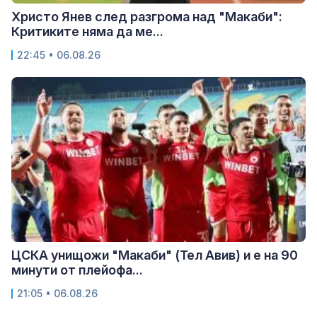
Христо Янев след разгрома над "Макаби":
Критиките няма да ме...
22:45 • 06.08.26
ЦСКА унищожи "Макаби" (Тел Авив) и е на 90
минути от плейофа...
21:05 • 06.08.26