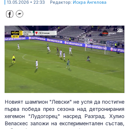
13.05.2026 • 22:33
Редактор:
Искра Ангелова
Loaded
:
Unmute
76.90%
Новият шампион "Левски" не успя да постигне
първа победа през сезона над детронирания
хегемон "Лудогорец" насред Разград. Хулио
Веласкес заложи на експериментален състав,